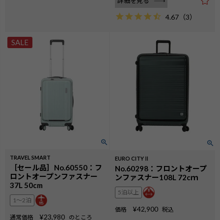
詳細を見る
4.67
（
3
）
SALE
TRAVEL SMART
EURO CITYⅡ
［セール品］No.60550：フ
No.60298：フロントオープ
ロントオープンファスナー
ンファスナー108L 72cｍ
37L 50cm
5泊以上
1〜2泊
¥
42,900
価格
税込
¥
23,980
通常価格
のところ