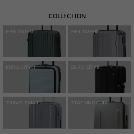
COLLECTION
HERITAGEⅡ
HERITAGEⅢ
EURO CITYⅡ
EURO CITYⅢ
TRAVEL SMART
STACKING CUBE
検索