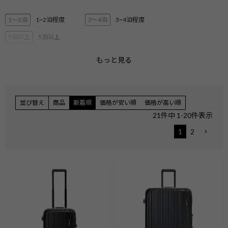
1〜2泊
1~2泊程度
3〜4泊
3~4泊程度
5泊以上
5泊以上
もっと見る
2層ブリーフ
3層ブリーフ
PC・タブレット収納
ペットボトル収納
3Way
キャリーオン機能
並び替え
商品
新着順
価格が安い順
価格が高い順
エキスパンダブル
ショルダー
21
件中
1
-
20
件表示
ハンガー付き
機内持ち込みサイズ
1
2
無料手荷物サイズ