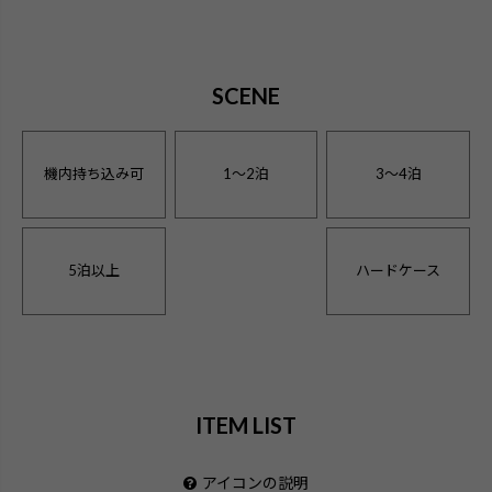
SCENE
機内持ち込み可
1〜2泊
3〜4泊
5泊以上
ハードケース
ITEM LIST
アイコンの説明