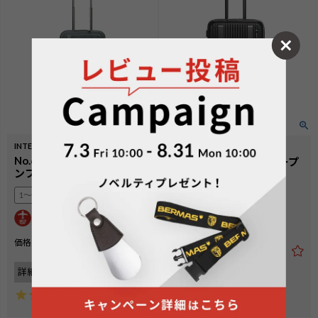
INTER CITY BS
INTER CITYⅡ
No.60555：フロントオープ
No.60562：フロントオープ
ンファスナー37L 50cm
ン 57L 56cm
1〜2泊
3〜4泊
3〜4泊
¥
42,900
価格
税込
¥
28,600
価格
税込
詳細を見る
詳細を見る
4.00
（
1
）
5.00
（
1
）