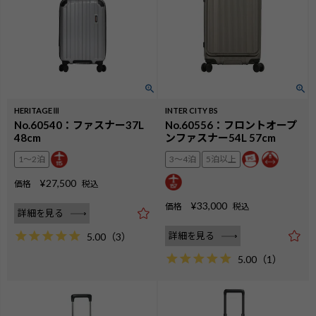
HERITAGEⅢ
INTER CITY BS
No.60540：ファスナー37L
No.60556：フロントオープ
48cm
ンファスナー54L 57cm
1〜2泊
3〜4泊
5泊以上
¥
27,500
価格
税込
¥
33,000
価格
税込
詳細を見る
詳細を見る
5.00
（
3
）
5.00
（
1
）