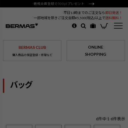
新規会員登録で500ptプレゼント
平日13時までのご注文なら
即日発送！
一部地域を除きご注文金額¥5,500(税込)以上で
送料無料！
ONLINE
BERMAS CLUB
SHOPPING
購入商品の保証登録・修理など
バッグ
6
件中
1
-
6
件表示