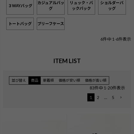
カジュアルバッ
リュック・バ
ショルダーバ
３WAYバッグ
グ
ックパック
ッグ
トートバッグ
ブリーフケース
6
件中
1
-
6
件表示
ITEM LIST
並び替え
商品
新着順
価格が安い順
価格が高い順
83
件中
1
-
20
件表示
1
2
…
5