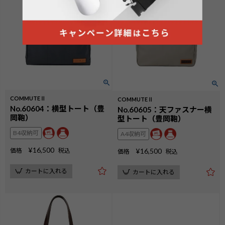
COMMUTEⅡ
COMMUTEⅡ
No.60604：横型トート（豊
No.60605：天ファスナー横
岡鞄）
型トート（豊岡鞄）
B4収納可
A4収納可
¥
16,500
価格
税込
¥
16,500
価格
税込
カートに入れる
カートに入れる