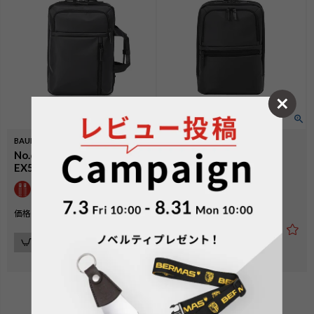
BAUER GEHEN
BAUER GEHENⅡ
No.60396：2WAY リュック
No.60400：リュックM
EX5cm
B4収納可
¥
23,100
価格
税込
¥
30,800
価格
税込
カートに入れる
カートに入れる