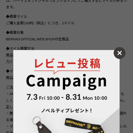
は、バーマスオフィシャルウェブショップにてご購入するとマイルが貯まり
ます。
◆積算マイル
ご購入金額100円（税込）につき、1マイル
◆積算対象
BERMAS OFFICIAL WEB SHOPの全商品
◆マイル積算方法
商品ご購入時、ANAマイレージクラブお客様番号（10桁）を通信欄にご入
力ください。
◆マイル積算日
商品購入後、マイル積算が確認されるまで、約2～3ヶ月を要します。
ご注意
・ANAマイレージクラブお客様番号（10桁）が有効なものでない場合、も
しくはご入力内容に誤りがある場合、マイルを積算することができません。
正しいご自身のお客様番号をご入力ください。
・商品の発送状況やサービスお申し込み状況などによってマイル積算が遅れ
る場合があります。
・マイル積算完了まで、当ショップから届くご注文の控えメールを保管いた
だきますようお願いいたします。