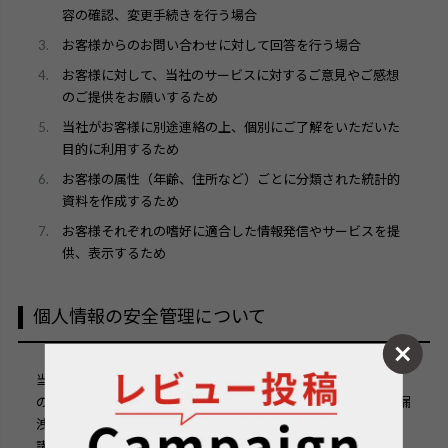
容の確認、変更手続きを行う場合
お客様からのお問い合わせに対して回答を行う場合
お客様に対して、当社のサービスに対するご意見やご感想
のご提供をお願いするため
当社がお客様に別途連絡の上、個別にご了解をいただいた
目的に利用するため
お客様の属性（年齢、住所など）ごとに分類された統計的
資料を作成するため
お客様それぞれの嗜好に適合した情報発信やサービスを提
供、表示するため
個人情報の安全管理について
当社は個人情報の正確性及び安全性を確保する為、個人情報へ
のアクセス管理、持ち出し手段の制限、不正アクセスおよび、漏
洩、紛失、破壊、改ざんなどに対しては、合理的な安全対策を
講じるとともに、万一、漏洩等個人情報に関する事故が発生し