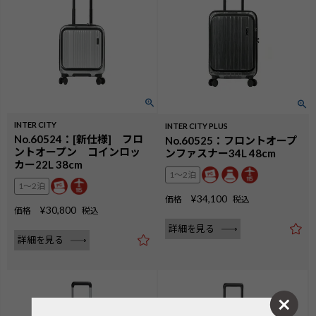
INTER CITY
INTER CITY PLUS
No.60524：[新仕様] フロ
No.60525：フロントオープ
ントオープン コインロッ
ンファスナー34L 48cm
カー22L 38cm
1〜2泊
1〜2泊
¥
34,100
価格
税込
¥
30,800
価格
税込
詳細を見る
詳細を見る