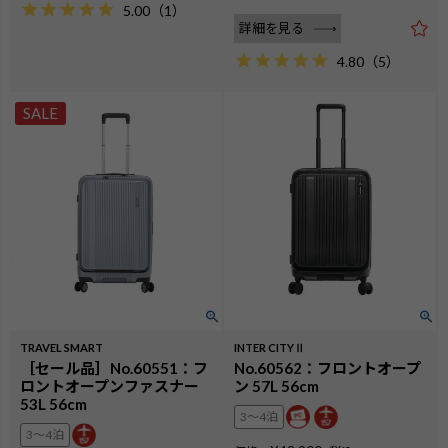
5.00
（
1
）
詳細を見る
4.80
（
5
）
SALE
TRAVEL SMART
INTER CITYⅡ
［セール品］No.60551：フ
No.60562：フロントオープ
ロントオープンファスナー
ン 57L 56cm
53L 56cm
3〜4泊
3〜4泊