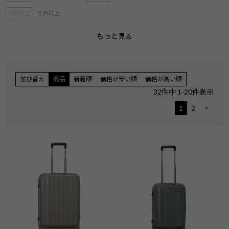
5泊以上
5泊以上
もっと見る
2層ブリーフ
3層ブリーフ
PC・タブレット収納
ペットボトル収納
3Way
キャリーオン機能
並び替え
商品
新着順
価格が安い順
価格が高い順
エキスパンダブル
ショルダー
32
件中
1
-
20
件表示
ハンガー付き
機内持ち込みサイズ
1
2
無料手荷物サイズ
検索