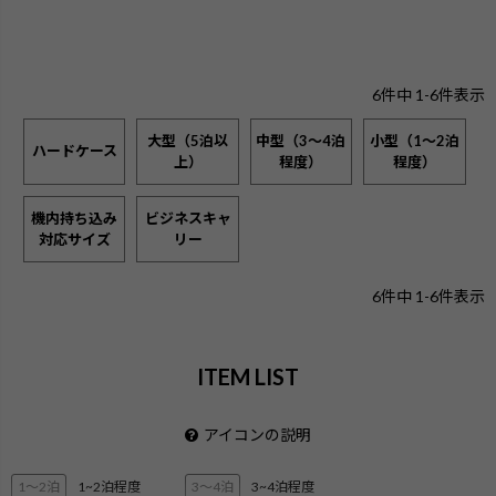
6
件中
1
-
6
件表示
大型（5泊以
中型（3～4泊
小型（1～2泊
ハードケース
上）
程度）
程度）
機内持ち込み
ビジネスキャ
対応サイズ
リー
6
件中
1
-
6
件表示
ITEM LIST
アイコンの説明
1〜2泊
1~2泊程度
3〜4泊
3~4泊程度