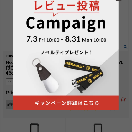
EURO CITYⅢ
HERITAGEⅢ
No.60526：サイドポケット
No.60541：ファスナー57L
付きフロントオープン 35L
58cm
48cm
3〜4泊
1〜2泊
¥
31,900
価格
税込
¥
35,200
価格
税込
詳細を見る
詳細を見る
5.00
（
2
）