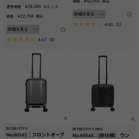
¥
42,900
価格
税込
¥
28,380
通常価格
のところ
詳細を見る
¥
22,704
価格
税込
4.00
（
1
）
詳細を見る
4.67
（
3
）
INTER CITYⅡ
INTER CITYⅡ PRO
No.60561：フロントオープ
No.60565：[新仕様] ワン