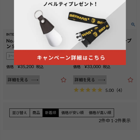
INTER CITYⅢ
INTER CITYⅢ
No.60571：フロントオープ
No.60570：フロントオープ
ン 52L 56cm
ン 36L 47cm
3〜4泊
1〜2泊
¥
35,200
¥
33,000
価格
税込
価格
税込
詳細を見る
詳細を見る
5.00
（
4
）
並び替え
商品
新着順
価格が安い順
価格が高い順
2
件中
1
-
2
件表示