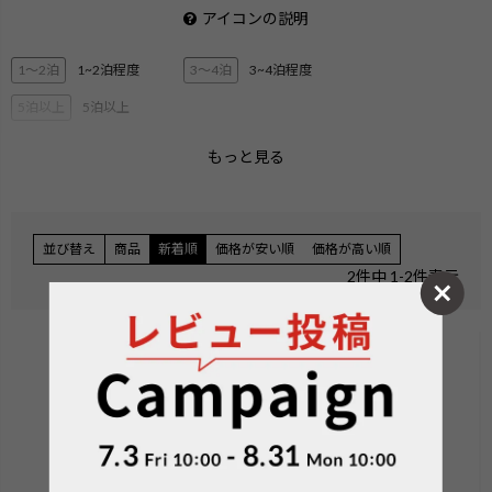
アイコンの説明
1〜2泊
1~2泊程度
3〜4泊
3~4泊程度
5泊以上
5泊以上
もっと見る
2層ブリーフ
3層ブリーフ
PC・タブレット収納
ペットボトル収納
3Way
キャリーオン機能
並び替え
商品
新着順
価格が安い順
価格が高い順
エキスパンダブル
ショルダー
2
件中
1
-
2
件表示
ハンガー付き
機内持ち込みサイズ
無料手荷物サイズ
検索