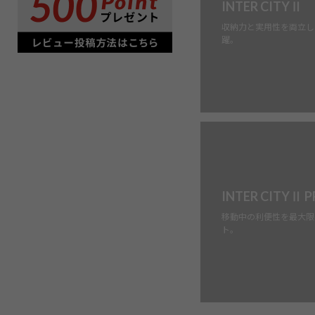
INTER CITYⅡ
収納力と実用性を両立し
躍。
INTER CITYⅡ 
移動中の利便性を最大限
ト。