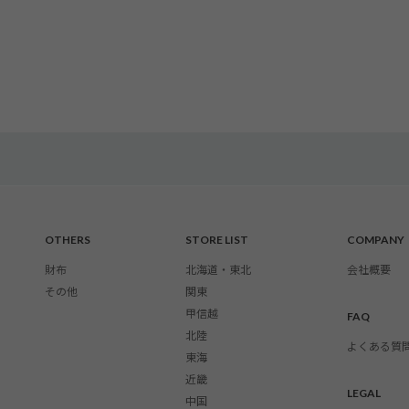
OTHERS
STORE LIST
COMPANY
財布
北海道・東北
会社概要
その他
関東
甲信越
FAQ
北陸
よくある質
東海
近畿
LEGAL
中国