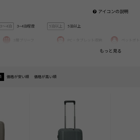
アイコンの説明
3〜4泊
3~4泊程度
5泊以上
5泊以上
3層ブリーフ
PC・タブレット収納
ペットボト
もっと見る
ショルダー
ハンガー付き
機内持ち込
順
価格が安い順
価格が高い順