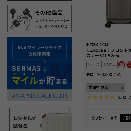
INTER CITY BS
No.60556：フロン
スナー54L 57cm
3〜4泊
5泊以上
¥
33,000
価格
税込
詳細を見る
5.00
（
並び替え
商品
新着