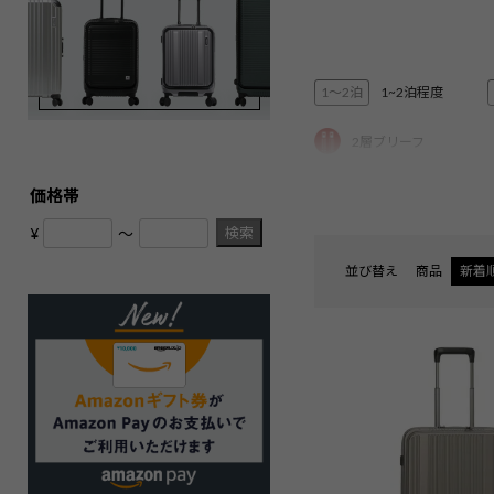
1〜2泊
1~2泊程度
2層ブリーフ
エキスパンダブル
価格帯
検索
¥
〜
並び替え
商品
新着