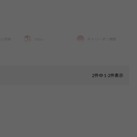
ル収納
3Way
キャリーオン機能
みサイズ
無料手荷物サイズ
2
件中
1
-
2
件表示