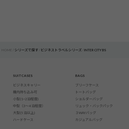
HOME
シリーズで探す
ビジネストラベルシリーズ
INTER CITY BS
SUITCASES
BAGS
ビジネスキャリー
ブリーフケース
機内持ち込み可
トートバッグ
小型(1~2泊程度)
ショルダーバッグ
中型（3〜4 泊程度）
リュック・バックパック
大型(5 泊以上)
３WAYバッグ
ハードケース
カジュアルバッグ