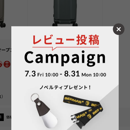
INTER CITY BS
トオープンファ
No.60555：フロントオープンファ
スナー37L 50cm
1〜2泊
3〜4泊
¥
28,600
価格
税込
詳細を見る
1
）
5.00
（
1
）
順
価格が安い順
価格が高い順