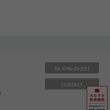
Tel. 0796-23-2211
CONTACT
問