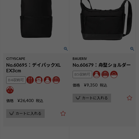
CITYSCAPE
BAUERⅣ
No.60695：デイパックXL
No.60679：舟型ショルダー
EX3cm
B5収納可
B4収納可
¥
9,350
価格
税込
カートに入れる
¥
26,400
価格
税込
カートに入れる
検索