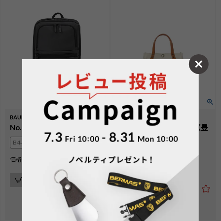
BAUER GEHENⅡ
COMMUTEⅡ
No.60400：リュックM
No.60607：ミニトート（豊
岡鞄）
B4収納可
A5収納可
¥
23,100
価格
税込
¥
14,300
価格
税込
カートに入れる
カートに入れる
4.00
（
1
）