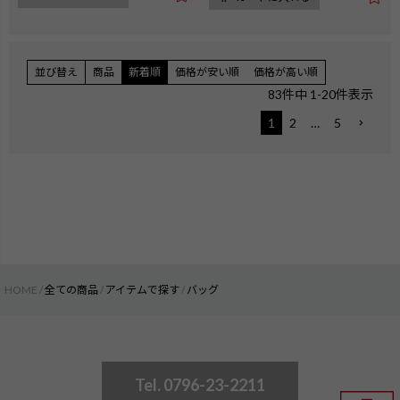
並び替え
商品
新着順
価格が安い順
価格が高い順
83
件中
1
-
20
件表示
1
2
…
5
HOME
全ての商品
アイテムで探す
バッグ
Tel. 0796-23-2211