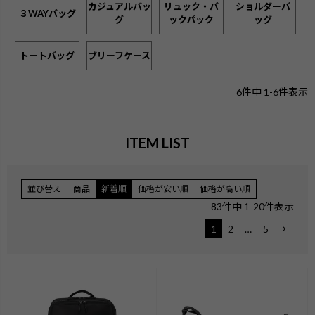
カジュアルバッ
リュック・バ
ショルダーバ
３WAYバッグ
グ
ックパック
ッグ
トートバッグ
ブリーフケース
6
件中
1
-
6
件表示
ITEM LIST
並び替え
商品
新着順
価格が安い順
価格が高い順
83
件中
1
-
20
件表示
1
2
…
5