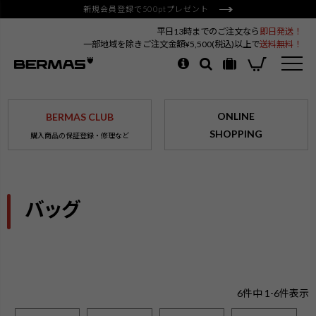
新規会員登録で500ptプレゼント
平日13時までのご注文なら
即日発送！
一部地域を除きご注文金額¥5,500(税込)以上で
送料無料！
ONLINE
BERMAS CLUB
SHOPPING
購入商品の保証登録・修理など
バッグ
6
件中
1
-
6
件表示