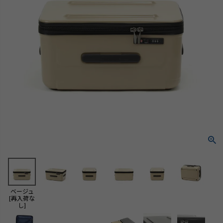
ベージュ
[再入荷な
し]