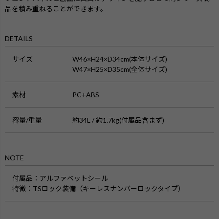
品を積み重ねることができます。
DETAILS
サイズ
W46×H24×D34cm(本体サイズ)
W47×H25×D35cm(全体サイズ)
素材
PC+ABS
容量/重量
約34L / 約1.7kg(付属品含まず)
NOTE
付属品
：アルファベットシール
特徴：
TSロック装備（キーレスナンバーロックタイプ）