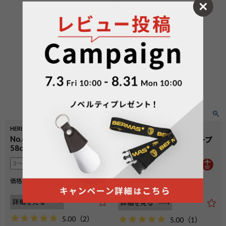
HERITAGEⅢ
INTER CITY BS
No.60541：ファスナー57L
No.60556：フロントオープ
58cm
ンファスナー54L 57cm
3〜4泊
3〜4泊
5泊以上
¥
31,900
価格
税込
¥
33,000
価格
税込
詳細を見る
詳細を見る
5.00
（
2
）
5.00
（
1
）