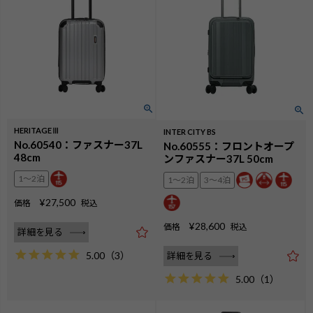
HERITAGEⅢ
INTER CITY BS
No.60540：ファスナー37L
No.60555：フロントオープ
48cm
ンファスナー37L 50cm
1〜2泊
1〜2泊
3〜4泊
¥
27,500
価格
税込
¥
28,600
価格
税込
詳細を見る
5.00
（
3
）
詳細を見る
5.00
（
1
）