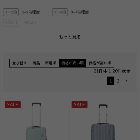
1〜2泊
1~2泊程度
3〜4泊
3~4泊程度
5泊以上
5泊以上
もっと見る
2層ブリーフ
3層ブリーフ
PC・タブレット収納
ペットボトル収納
3Way
キャリーオン機能
並び替え
商品
新着順
価格が安い順
価格が高い順
エキスパンダブル
ショルダー
21
件中
1
-
20
件表示
ハンガー付き
機内持ち込みサイズ
1
2
無料手荷物サイズ
SALE
SALE