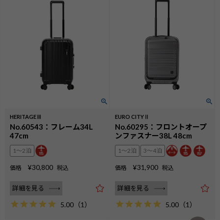
HERITAGEⅢ
EURO CITYⅡ
No.60543：フレーム34L
No.60295：フロントオープ
47cm
ンファスナー38L 48cm
1〜2泊
1〜2泊
3〜4泊
¥
30,800
¥
31,900
価格
税込
価格
税込
詳細を見る
詳細を見る
5.00
（
1
）
5.00
（
1
）