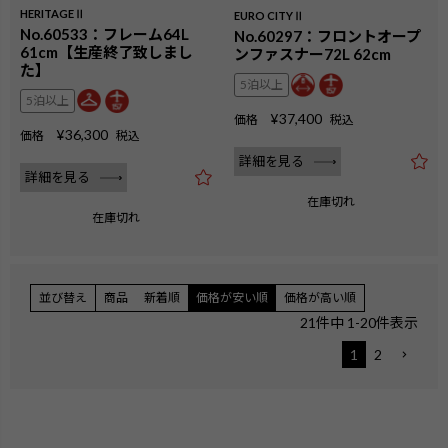
HERITAGEⅡ
EURO CITYⅡ
No.60533：フレーム64L
No.60297：フロントオープ
61cm【生産終了致しまし
ンファスナー72L 62cm
た】
5泊以上
5泊以上
¥
37,400
価格
税込
¥
36,300
価格
税込
詳細を見る
詳細を見る
在庫切れ
在庫切れ
並び替え
商品
新着順
価格が安い順
価格が高い順
21
件中
1
-
20
件表示
1
2