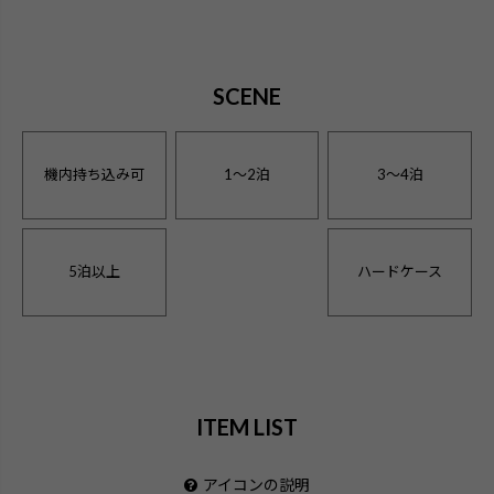
SCENE
機内持ち込み可
1〜2泊
3〜4泊
5泊以上
ハードケース
ITEM LIST
アイコンの説明