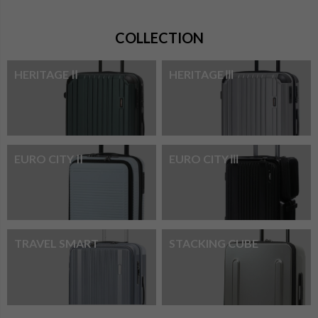
COLLECTION
HERITAGEⅡ
HERITAGEⅢ
EURO CITYⅡ
EURO CITYⅢ
TRAVEL SMART
STACKING CUBE
検索