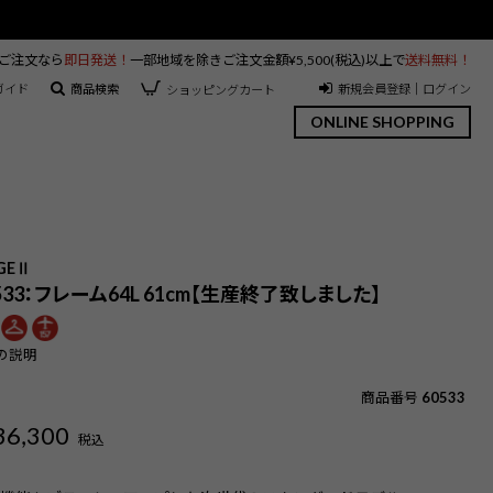
のご注文なら
即日発送！
一部地域を除きご注文金額¥5,500(税込)以上で
送料無料！
ガイド
商品検索
新規会員登録｜ログイン
ショッピングカート
ONLINE SHOPPING
】
AGEⅡ
0533：フレーム64L 61cm【生産終了致しました】
の説明
商品番号
60533
36,300
税込