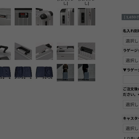
し]
し]
[
1,650
名入れ刻
ラゲージ
▼ラゲー
ご注文後
ださい。
キャスタ
より高い