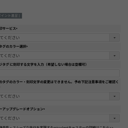
ポイント進呈 ]
印サービス
(
必
須
タグのカラー選択
)
(
必
須
ジタグ に刻印する文字を入力（希望しない場合は空欄可）
)
のタグのカラー・刻印文字の変更はできません。予め下記注意事項をご確認く
(
必
須
)
ーアップグレードオプション
(
必
須
静音性・スムーズな走行を実現するmiraclentキャスターの詳細はこちら>>