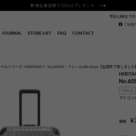
新規会員登録で500ptプレゼント
平日13時まで
ご利用
JOURNAL
STORE LIST
FAQ
CONTACT
ラベルシリーズ
HERITAGEⅡ
No.60533：フレーム64L 61cm【生産終了致しました
HERIT
No.6
5泊以上
アイコン
¥
価格