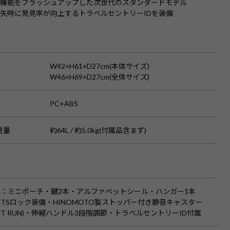
で機能をブラッシュアップした次世代のスタンダードモデル
失時に発見率が向上するトラベルセントリーIDを装備
S
ズ
W42×H61×D27cm(本体サイズ)
W46×H69×D27cm(全体サイズ)
PC+ABS
重量
約64L / 約5.0kg(付属品含まず)
品
：ミニポーチ・鍵2本・アルファベットシール・ハンガー1本
TSロック装備・HINOMOTO製ストッパー付き静音キャスター
LENT RUN)・伸縮ハンドル3段階調節・トラベルセントリーID付属