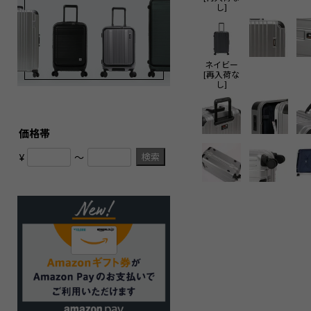
し]
ネイビー
[再入荷な
し]
価格帯
検索
¥
〜