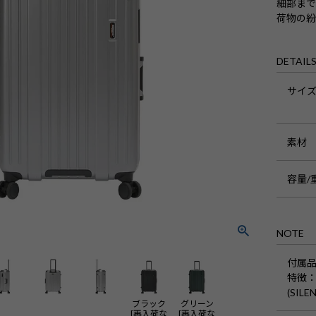
細部ま
荷物の紛
DETAIL
サイ
素材
容量/
NOTE
付属
特徴
：
(SI
ブラック
グリーン
[再入荷な
[再入荷な