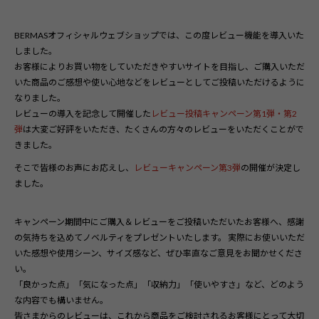
BERMASオフィシャルウェブショップでは、この度レビュー機能を導入いた
しました。
お客様によりお買い物をしていただきやすいサイトを目指し、ご購入いただ
いた商品のご感想や使い心地などをレビューとしてご投稿いただけるように
なりました。
レビューの導入を記念して開催した
レビュー投稿キャンペーン第1
弾
・第2
弾
は大変ご好評をいただき、たくさんの方々のレビューをいただくことがで
きました。
そこで皆様のお声にお応えし、
レビューキャンペーン第3弾
の開催が決定し
ました。
キャンペーン期間中にご購入＆レビューをご投稿いただいたお客様へ、感謝
の気持ちを込めてノベルティをプレゼントいたします。 実際にお使いいただ
いた感想や使用シーン、サイズ感など、ぜひ率直なご意見をお聞かせくださ
い。
「良かった点」「気になった点」「収納力」「使いやすさ」など、どのよう
な内容でも構いません。
皆さまからのレビューは、これから商品をご検討されるお客様にとって大切