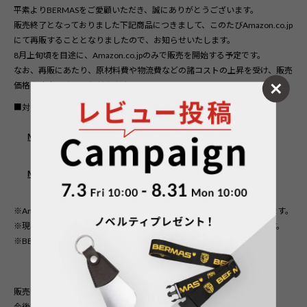
平素よりBERMASをご愛顧いただき、誠にありがとうございます。
販売終了となっておりました下記商品につきまして、このたびAmazon.co.jp
にて再販することとなりましたので、お知らせいたします。
8月上旬頃を目途に、Amazon.co.jpのみで販売を開始する予定です。
なお、再販にあたり、原材料費や物流費などの諸コストの上昇を受け、販売
価格を改定させていただきます。
■
対象商品
No.60067 リュックS
販売価格：20,900円（税込）
No.60068 ハンドル付リュックM
販売価格：22,000円（税込）
※Amazon.co.jpへの掲載および販売開始時期は前後する場合がございます。
※現時点では、具体的な販売開始日時についてはご案内いたしかねます。
※BERMAS公式オンラインストアでの販売予定はございません。
販売開始まで今しばらくお待ちくださいますようお願いいたします。
今後ともBERMASをご愛顧賜りますよう、よろしくお願い申し上げます。