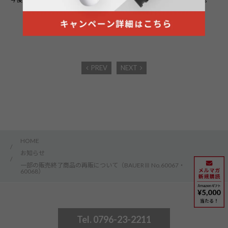
PREV
NEXT
HOME
/
お知らせ
/
一部の販売終了商品の再販について（BAUERⅢ No.60067・
60068）
Tel. 0796-23-2211