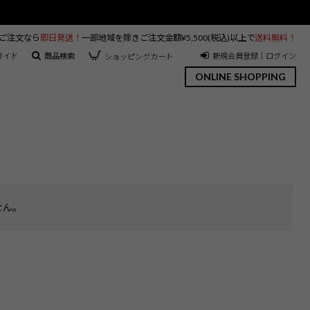
のご注文なら
即日発送！
一部地域を除きご注文金額¥5,500(税込)以上で
送料無料！
ガイド
商品検索
新規会員登録｜ログイン
ショッピングカート
ONLINE SHOPPING
せん。