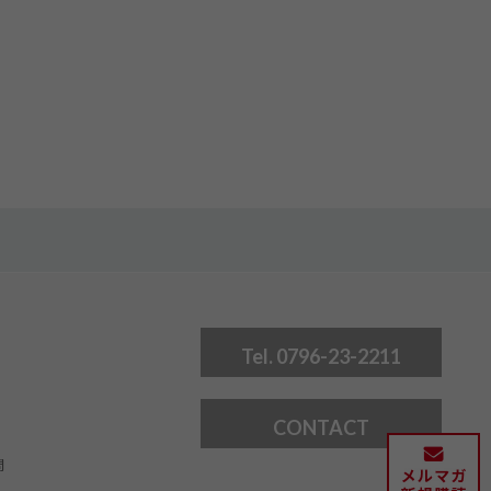
Tel. 0796-23-2211
CONTACT
問