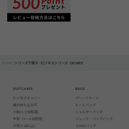
HOME
シリーズで探す
ビジネスシリーズ
DEGREE
SUITCASES
BAGS
ビジネスキャリー
ブリーフケース
機内持ち込み可
トートバッグ
小型(1~2泊程度)
ショルダーバッグ
中型（3〜4 泊程度）
リュック・バックパック
大型(5 泊以上)
３WAYバッグ