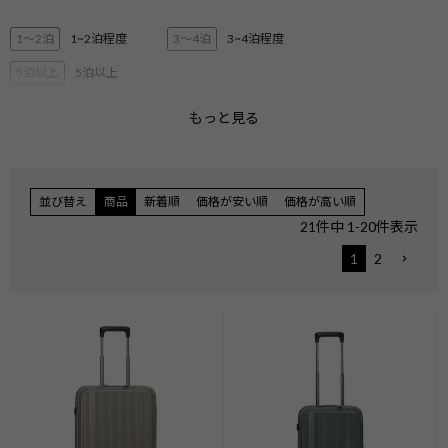
1〜2泊
1~2泊程度
3〜4泊
3~4泊程度
5泊以上
5泊以上
もっと見る
2層ブリーフ
3層ブリーフ
PC・タブレット収納
ペットボトル収納
3Way
キャリーオン機能
並び替え
商品
新着順
価格が安い順
価格が高い順
エキスパンダブル
ショルダー
21
件中
1
-
20
件表示
ハンガー付き
機内持ち込みサイズ
1
2
無料手荷物サイズ