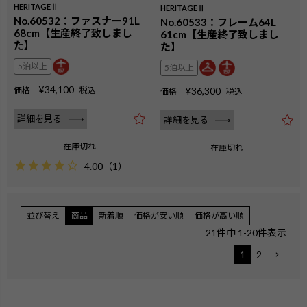
HERITAGEⅡ
HERITAGEⅡ
No.60532：ファスナー91L
No.60533：フレーム64L
68cm【生産終了致しまし
61cm【生産終了致しまし
た】
た】
5泊以上
5泊以上
¥
34,100
価格
税込
¥
36,300
価格
税込
詳細を見る
詳細を見る
在庫切れ
在庫切れ
4.00
（
1
）
並び替え
商品
新着順
価格が安い順
価格が高い順
21
件中
1
-
20
件表示
1
2