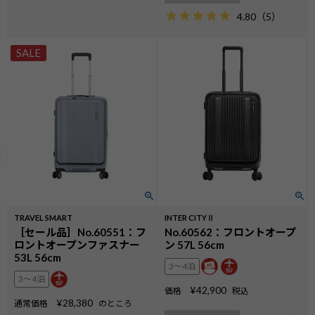
4.80
（
5
）
SALE
TRAVEL SMART
INTER CITYⅡ
［セール品］No.60551：フ
No.60562：フロントオープ
ロントオープンファスナー
ン 57L 56cm
53L 56cm
3〜4泊
3〜4泊
¥
42,900
価格
税込
¥
28,380
通常価格
のところ