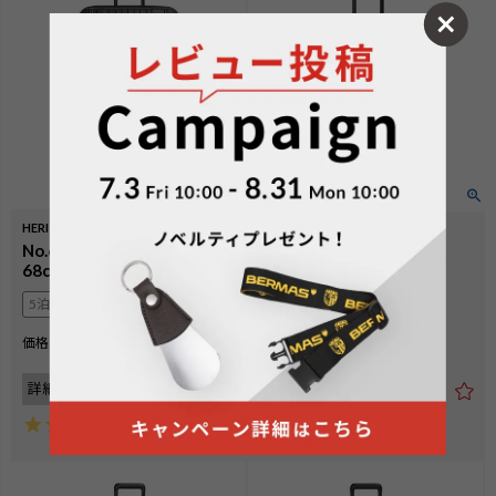
HERITAGEⅢ
HERITAGEⅢ
No.60542：ファスナー92L
No.60544：フレーム70L
68cm
61cm
5泊以上
5泊以上
¥
34,100
価格
税込
¥
36,300
価格
税込
詳細を見る
詳細を見る
5.00
（
3
）
5.00
（
3
）