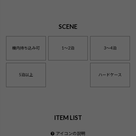
SCENE
機内持ち込み可
1〜2泊
3〜4泊
5泊以上
ハードケース
ITEM LIST
アイコンの説明