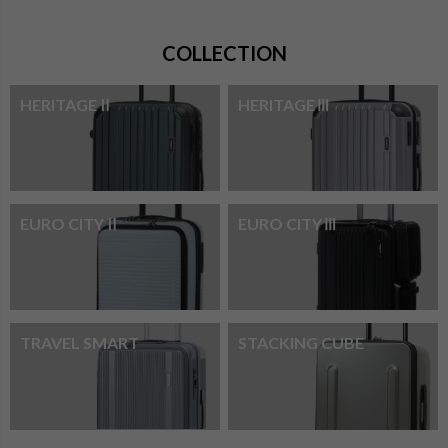
COLLECTION
HERITAGEⅡ
HERITAGEⅢ
EURO CITYⅡ
EURO CITYⅢ
TRAVEL SMART
STACKING CUBE
検索