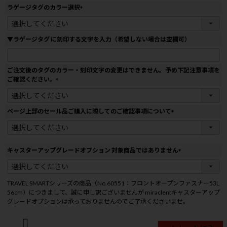
須
ラゲージタグのカラー選択
)
(
必
須
▼ラゲージタグ に刻印する文字を入力（希望しない場合は空欄可）
)
ご注文後のタグのカラー・刻印文字の変更はできません。予め下記注意事項を
ご確認ください。
(
必
須
ページ上部のセール品ご購入に際してのご確認事項について
)
(
必
須
)
キャスターアップグレードオプション 対象商品ではありません
(
必
須
TRAVEL SMARTシリーズの商品（No.60551：フロントオープンファスナー53L
)
56cm）につきまして、誠に申し訳ございませんが miraclentキャスターアップ
グレードオプションは承っておりませんのでご了承くださいませ。