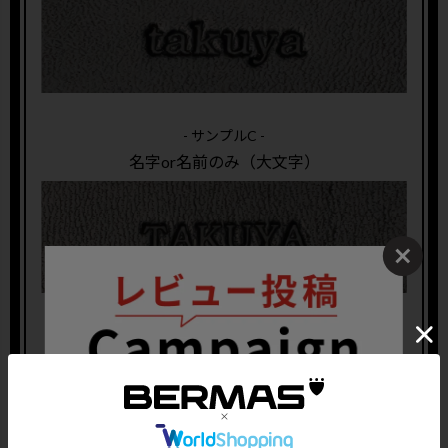
- サンプルC -
名字or名前のみ（大文字）
- サンプルD -
名前を省略 (頭文字だけ大文字)