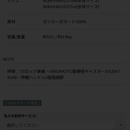
サイズ
W38×H56×D27cm(本体サイズ)
W40×H62×D27cm(全体サイズ)
素材
ポリカーポネート100％
容量/重量
約53 L / 約3.9kg
NOTE
特徴
：TSロック装備・HINOMOTO製静音キャスター(SILENT
RUN)・伸縮ハンドル3段階調節
[
1,032
ポイント進呈 ]
名入れ刻印サービス
(
必