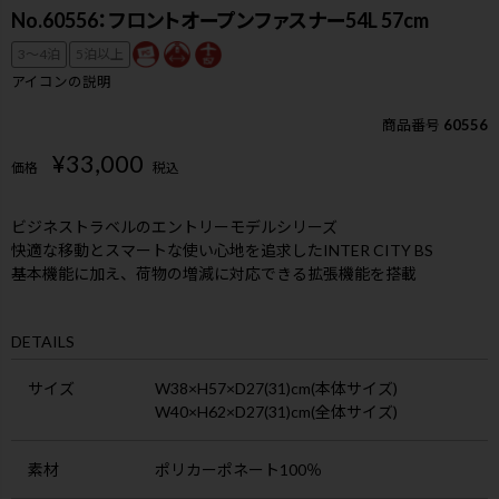
No.60556：フロントオープンファスナー54L 57cm
3〜4泊
5泊以上
アイコンの説明
商品番号
60556
¥
33,000
価格
税込
ビジネストラベルのエントリーモデルシリーズ
快適な移動とスマートな使い心地を追求したINTER CITY BS
基本機能に加え、荷物の増減に対応できる拡張機能を搭載
DETAILS
サイズ
W38×H57×D27(31)cm(本体サイズ)
W40×H62×D27(31)cm(全体サイズ)
素材
ポリカーポネート100％