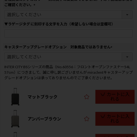
)
ご確認ください。
(
必
須
▼ラゲージタグ に刻印する文字を入力（希望しない場合は空欄可）
)
キャスターアップグレードオプション 対象商品ではありません
(
必
須
INTER CITY BSシリーズの商品（No.60556：フロントオープンファスナー54L
)
57cm）につきまして、誠に申し訳ございませんが miraclentキャスターアップ
グレードオプションは承っておりませんのでご了承くださいませ。
カートに入
マットブラック
れる
カートに入
アンバーブラウン
れる