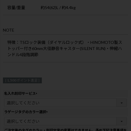
容量/重量
約54(62)L / 約4.4kg
NOTE
特徴
：TSロック装備（ダイヤルロック式）・HINOMOTO製ス
トッパー付き60mm大径静音キャスター(SILENT RUN)・伸縮ハ
ンドル4段階調節
[
1,500
ポイント進呈 ]
名入れ刻印サービス
(
必
須
ラゲージタグのカラー選択
)
(
必
須
ご注文後のタグのカラー・刻印文字の変更はできません。予め下記注意事項を