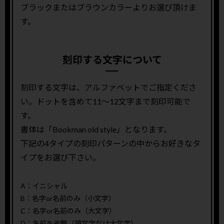
ブラックまたはブラウンカラーよりお選び頂けま
す。
刻印する文字について
刻印する文字は、アルファベットでご指定くださ
い。ドットを含めて11〜12文字まで刻印可能で
す。
書体は「Bookman old style」となります。
下記の4タイプの刻印パターンの中からお好きなタ
イプをお選び下さい。
A：イニシャル
B：名字or名前のみ（小文字）
C：名字or名前のみ（大文字）
D：名前を省略（頭文字だけ大文字）