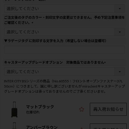
)
(
必
須
ご注文後のタグのカラー・刻印文字の変更はできません。予め下記注意事項を
)
ご確認ください。
(
必
須
▼ラゲージタグ に刻印する文字を入力（希望しない場合は空欄可）
)
キャスターアップグレードオプション 対象商品ではありません
(
必
須
INTER CITY BSシリーズの商品（No.60555：フロントオープンファスナー37L
)
50cm）につきまして、誠に申し訳ございませんが miraclentキャスターアップ
グレードオプションは承っておりませんのでご了承くださいませ。
マットブラック
再入荷お知らせ
在庫切れ
アンバーブラウン