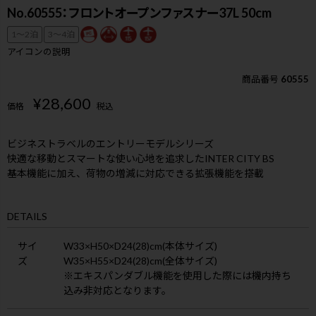
No.60555：フロントオープンファスナー37L 50cm
1〜2泊
3〜4泊
アイコンの説明
商品番号
60555
¥
28,600
価格
税込
ビジネストラベルのエントリーモデルシリーズ
快適な移動とスマートな使い心地を追求したINTER CITY BS
基本機能に加え、荷物の増減に対応できる拡張機能を搭載
DETAILS
サイ
W33×H50×D24(28)cm(本体サイズ)
ズ
W35×H55×D24(28)cm(全体サイズ)
※エキスパンダブル機能を使用した際には機内持ち
込み非対応となります。