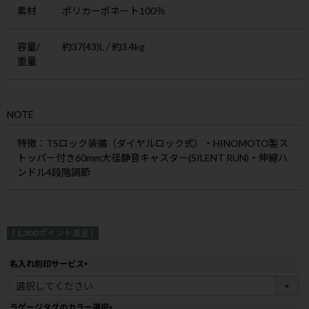
素材
ポリカーポネート100％
容量/
約37(43)L / 約3.4kg
重量
NOTE
特徴
：TSロック装備（ダイヤルロック式）・HINOMOTO製ス
トッパー付き60mm大径静音キャスター(SILENT RUN)・伸縮ハ
ンドル4段階調節
[
1,300
ポイント進呈 ]
名入れ刻印サービス
(
必
須
ラゲージタグのカラー選択