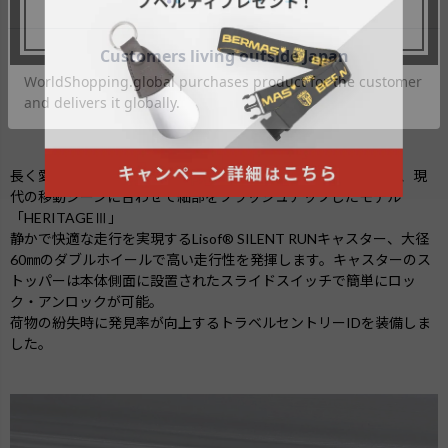
長く愛されてきたHERITAGEシリーズのデザインを継承しつつ、現
代の移動シーンに合わせて細部をブラッシュアップしたモデル
「HERITAGEⅢ」
静かで快適な走行を実現するLisof® SILENT RUNキャスター、大径
60㎜のダブルホイールで高い走行性を発揮します。キャスターのス
トッパーは本体側面に設置されたスライドスイッチで簡単にロッ
ク・アンロックが可能。
荷物の紛失時に発見率が向上するトラベルセントリーIDを装備しま
した。