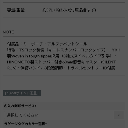
容量/重量
約57L / 約3.6kg(付属品含まず)
NOTE
付属品
：ミニポーチ・アルファベットシール
特徴
：TSロック装備（キーレスナンバーロックタイプ）・YKK
製Woven in tough zipper採用（3軸式スイベルタイプ引手）・
HINOMOTO製ストッパー付き60mm静音キャスター(SILENT
RUN)・伸縮ハンドル3段階調節・トラベルセントリーID付属
[
1,450
ポイント進呈 ]
名入れ刻印サービス
(
必
須
ラゲージタグのカラー選択
)