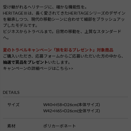
受け継がれるヘリテージに、確かな機能性を。
HERITAGEⅢは、長く愛されてきたHERITAGEシリーズのデザイン
を継承しつつ、現代の移動シーンに合わせて細部をブラッシュアッ
プしたモデルです。
ビジネスからトラベルまで。日常の移動を、上質なスタンダード
へ。
夏のトラベルキャンペーン「旅を彩るプレゼント」対象商品
ご購入いただき、応募フォームからご応募いただいた方の中から、
抽選で賞品をプレゼント
いたします。
キャンペーンの詳細ページはこちら>>
DETAILS
サイズ
W40×H58×D26cm(本体サイズ)
W42×H65×D26cm(全体サイズ)
素材
ポリカーボネート