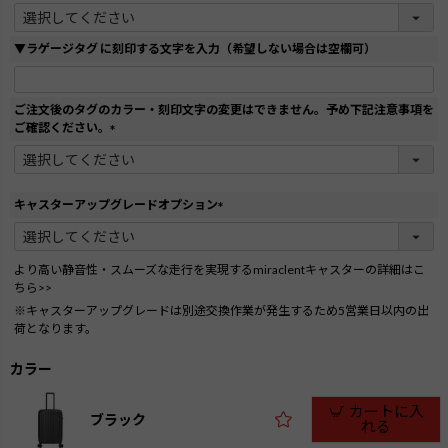
(
必
須
▼ラゲージタグ に刻印する文字を入力（希望しない場合は空欄可）
)
ご注文後のタグのカラー・刻印文字の変更はできません。予め下記注意事項を
ご確認ください。
(
必
須
)
キャスターアップグレードオプション
(
必
須
より高い静音性・スムーズな走行を実現するmiraclentキャスターの詳細はこ
)
ちら>>
※キャスターアップグレードは別途交換作業が発生するため5営業日以内の出
荷となります。
カラー
カートに入
ブラック
れる