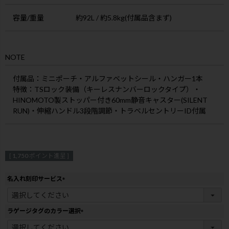
容量/重量
約92L / 約5.8kg(付属品含まず)
NOTE
付属品
：ミニポーチ・アルファベットシール・ハンガー1本
特徴
：TSロック装備（キーレスナンバーロックタイプ）・
HINOMOTO製ストッパー付き60mm静音キャスター(SILENT
RUN)・伸縮ハンドル3段階調節・トラベルセントリーID付属
[
1,750
ポイント進呈 ]
名入れ刻印サービス
(
必
須
ラゲージタグのカラー選択
)
(