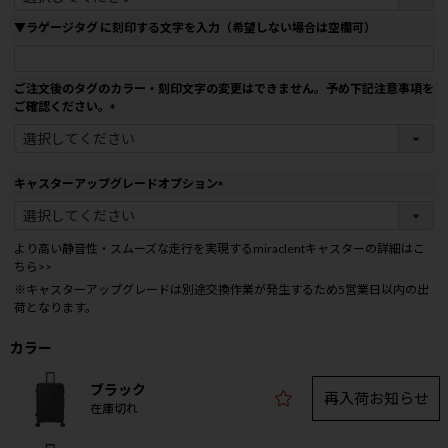
必
須
▼ラゲージタグ に刻印する文字を入力（希望しない場合は空欄可）
)
ご注文後のタグのカラー・刻印文字の変更はできません。予め下記注意事項を
ご確認ください。
(
必
須
)
キャスターアップグレードオプション
(
必
須
より高い静音性・スムーズな走行を実現するmiraclentキャスターの詳細はこ
)
ちら>>
※キャスターアップグレードは別途交換作業が発生するため5営業日以内の出
荷となります。
カラー
ブラック
再入荷お知らせ
在庫切れ