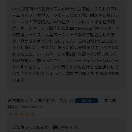
いつもBERMASを買ってますが今回も満足。９２Ｌのフレ
ームタイプ。大型スーツケースなので雨、耐久性に強いフ
レームタイプを購入。本体色グリーンはキレイな色で満
足。ホームページで購入した理由はmiraclentキャスターへ
の交換サービス。大型スーツケースなので動き出しの楽
さ、静かさをポイントにしました。この2点は本当にビッ
クリしました。残念だと思ったのは実物を見てから買えな
かったこと。ホームページで取扱店を調べて3軒まわって
も取り扱いが無かったこと。レビューキャンペーンはケー
スベルトとシューホーンの両方をいただけると勘違いして
いたことくらいでしょうか。次の買い替えもBERMASを買
います
通常業務より出張が好き。
1
非公開
購入者
投稿日
2026/04/12
まだ使ってませんが、使いやすそう。
