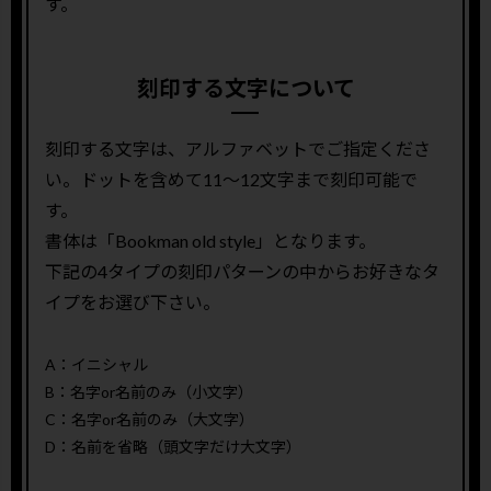
す。
刻印する文字について
刻印する文字は、アルファベットでご指定くださ
い。ドットを含めて11〜12文字まで刻印可能で
す。
書体は「Bookman old style」となります。
下記の4タイプの刻印パターンの中からお好きなタ
イプをお選び下さい。
A：イニシャル
B：名字or名前のみ（小文字）
C：名字or名前のみ（大文字）
D：名前を省略（頭文字だけ大文字）