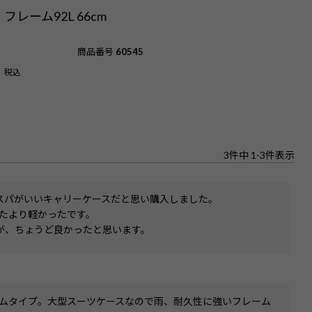
5：フレーム92L 66cm
商品番号
60545
税込
3
件中
1
-
3
件表示
スパがいいキャリーケースだと思い購入しました。

たより軽かったです。

が、ちょうど良かったと思います。
ームタイプ。大型スーツケースなので雨、耐久性に強いフレーム