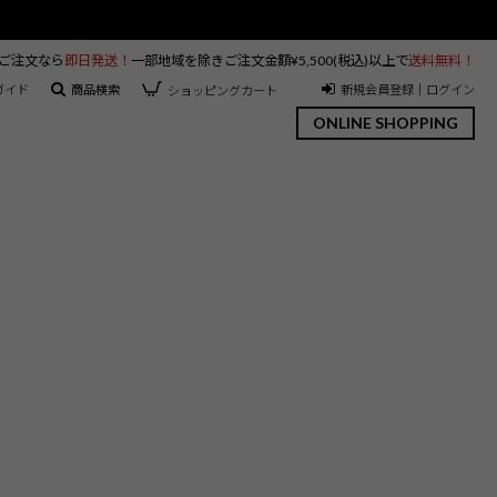
のご注文なら
即日発送！
一部地域を除きご注文金額¥5,500(税込)以上で
送料無料！
ガイド
商品検索
新規会員登録｜ログイン
ショッピングカート
ONLINE SHOPPING