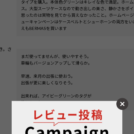
タイプを購入。本体色グリーンはキレイな色で満足。ホームペー
ス。大型スーツケースなので動き出しの楽さ、静かさをポイ
思ったのは実物を見てから買えなかったこと。ホームページ
ューキャンペーンはケースベルトとシューホーンの両方をい
えもBERMASを買います
き。
まだ使ってませんが、使いやすそう。

車輪もバージョンアップして滑らか。

早速、来月の出張に使おう。

出張が更に楽しくなりそう。

出来れば、アイビーグリーンのタグが

欲しかった……。