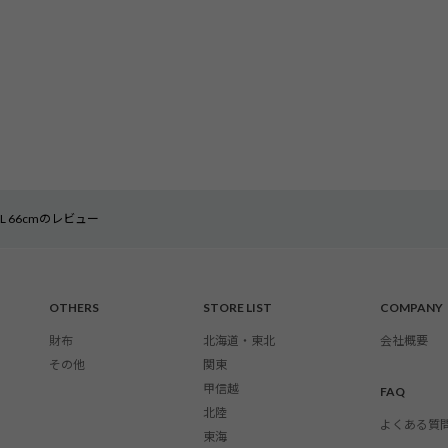
2L 66cmのレビュー
OTHERS
STORE LIST
COMPANY
財布
北海道・東北
会社概要
その他
関東
甲信越
FAQ
北陸
よくある質
東海