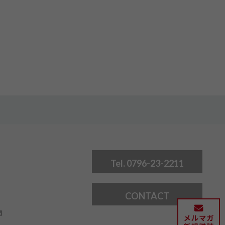
Tel. 0796-23-2211
CONTACT
問