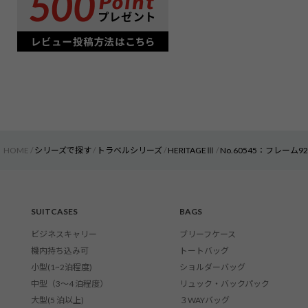
HOME
シリーズで探す
トラベルシリーズ
HERITAGEⅢ
No.60545：フレーム9
SUITCASES
BAGS
ビジネスキャリー
ブリーフケース
機内持ち込み可
トートバッグ
小型(1~2泊程度)
ショルダーバッグ
中型（3〜4 泊程度）
リュック・バックパック
大型(5 泊以上)
３WAYバッグ