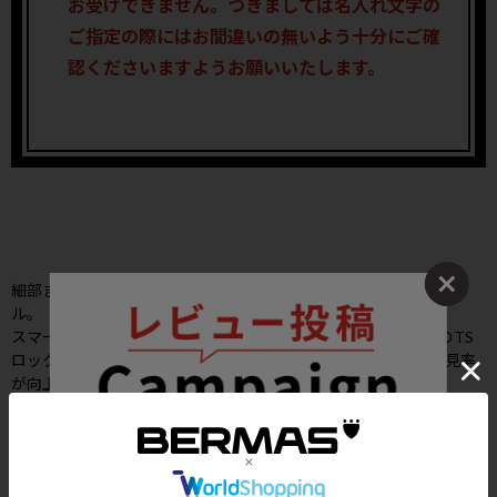
お受けできません。つきましては名入れ文字の
ご指定の際にはお間違いの無いよう十分にご確
認くださいますようお願いいたします。
細部まで機能をブラッシュアップした次世代のスタンダードモデ
ル。
スマートフォンなどの機器の充電に便利なUSBポート2口付きのTS
ロック（キーレスナンバーロックタイプ）、荷物の紛失時に発見率
が向上するトラベルセントリーIDを装備しました。
本体側面に設置されたスライドスイッチで簡単にロック・アンロッ
クが可能な HINOMOTO製ストッパー付き静音キャスター(SILENT
RUN)搭載。