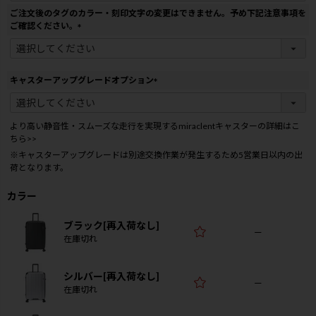
ご注文後のタグのカラー・刻印文字の変更はできません。予め下記注意事項を
ご確認ください。
(
必
須
)
キャスターアップグレードオプション
(
必
須
より高い静音性・スムーズな走行を実現するmiraclentキャスターの詳細はこ
)
ちら>>
※キャスターアップグレードは別途交換作業が発生するため5営業日以内の出
荷となります。
カラー
ブラック[再入荷なし]
—
在庫切れ
シルバー[再入荷なし]
—
在庫切れ