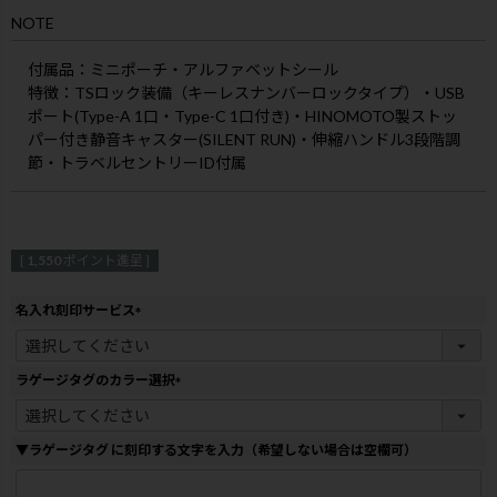
NOTE
付属品
：ミニポーチ・アルファベットシール
特徴
：TSロック装備（キーレスナンバーロックタイプ）・USB
ポート(Type-A 1口・Type-C 1口付き)・HINOMOTO製ストッ
パー付き静音キャスター(SILENT RUN)・伸縮ハンドル3段階調
節・トラベルセントリーID付属
[
1,550
ポイント進呈 ]
名入れ刻印サービス
(
必
須
ラゲージタグのカラー選択
)
(
必
須
▼ラゲージタグ に刻印する文字を入力（希望しない場合は空欄可）
)