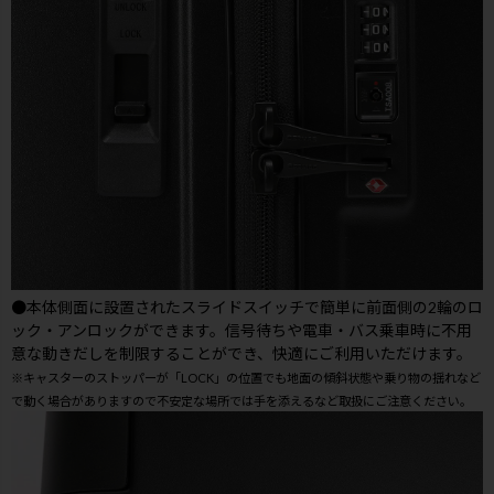
●本体側面に設置されたスライドスイッチで簡単に前面側の2輪のロ
ック・アンロックができます。信号待ちや電車・バス乗車時に不用
意な動きだしを制限することができ、快適にご利用いただけます。
※キャスターのストッパーが「LOCK」の位置でも地面の傾斜状態や乗り物の揺れなど
で動く場合がありますので不安定な場所では手を添えるなど取扱にご注意ください。