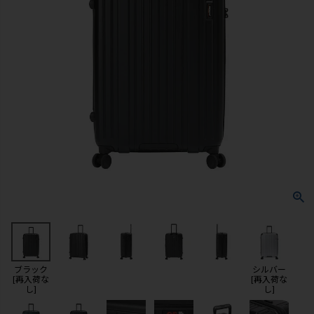
ブラック
シルバー
[再入荷な
[再入荷な
し]
し]