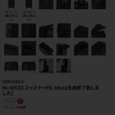
グリーン
ネイビー
[再入荷な
[再入荷な
し]
し]
HERITAGEⅡ
No.60532：ファスナー91L 68cm【生産終了致しま
した】
検索
5泊以上
アイコンの説明