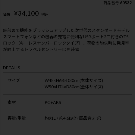
商品番号
60532
¥
34,100
価格
税込
細部まで機能をブラッシュアップした次世代のスタンダードモデル
スマートフォンなどの機器の充電に便利なUSBポート2口付きのTS
ロック（キーレスナンバーロックタイプ）、荷物の紛失時に発見率
が向上するトラベルセントリーIDを装備
DETAILS
サイズ
W48×H68×D30cm(本体サイズ)
W50×H74×D30cm(全体サイズ)
素材
PC+ABS
容量/重量
約91L / 約4.6kg(付属品含まず)