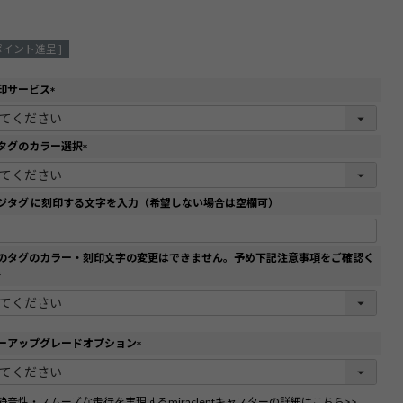
ポイント進呈 ]
印サービス
(
必
須
タグのカラー選択
)
(
必
須
ジタグ に刻印する文字を入力（希望しない場合は空欄可）
)
のタグのカラー・刻印文字の変更はできません。予め下記注意事項をご確認く
(
必
須
)
ーアップグレードオプション
(
必
須
静音性・スムーズな走行を実現するmiraclentキャスターの詳細はこちら>>