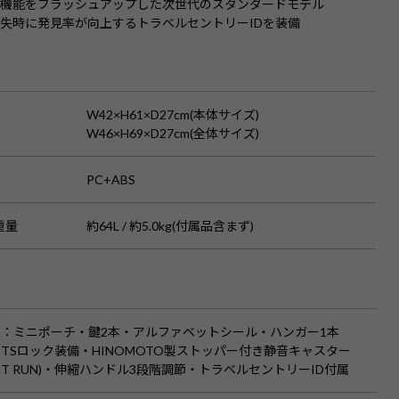
で機能をブラッシュアップした次世代のスタンダードモデル
失時に発見率が向上するトラベルセントリーIDを装備
S
ズ
W42×H61×D27cm(本体サイズ)
W46×H69×D27cm(全体サイズ)
PC+ABS
重量
約64L / 約5.0kg(付属品含まず)
品
：ミニポーチ・鍵2本・アルファベットシール・ハンガー1本
TSロック装備・HINOMOTO製ストッパー付き静音キャスター
LENT RUN)・伸縮ハンドル3段階調節・トラベルセントリーID付属