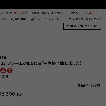
のご注文なら
即日発送！
一部地域を除きご注文金額¥5,500(税込)以上で
送料無料！
ガイド
商品検索
新規会員登録｜ログイン
ショッピングカート
ONLINE SHOPPING
】
AGEⅡ
0533：フレーム64L 61cm【生産終了致しました】
の説明
商品番号
60533
36,300
税込