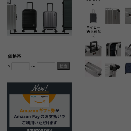
し]
ネイビー
[再入荷な
し]
価格帯
検索
¥
〜