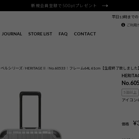
新規会員登録で500ptプレゼント
平日13時まで
ご利用
JOURNAL
STORE LIST
FAQ
CONTACT
ラベルシリーズ
HERITAGEⅡ
No.60533：フレーム64L 61cm【生産終了致しました
HERIT
No.6
5泊以上
アイコン
¥
価格