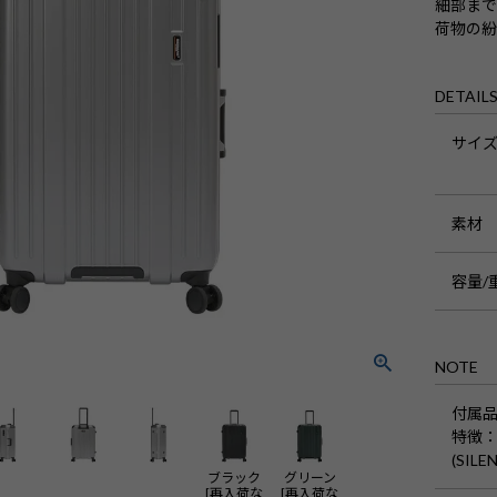
細部ま
荷物の紛
DETAIL
サイ
素材
容量/
NOTE
付属
特徴
：
(SI
ブラック
グリーン
[再入荷な
[再入荷な