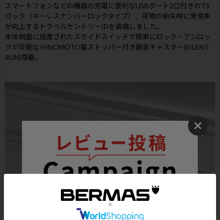
スマートフォンなどの機器の充電に便利なUSBポート2口付きのTS
ロック（キーレスナンバーロックタイプ）、荷物の紛失時に発見率
が向上するトラベルセントリーIDを装備しました。
本体側面に設置されたスライドスイッチで簡単にロック・アンロッ
クが可能な HINOMOTO製ストッパー付き静音キャスター(SILENT
RUN)搭載。