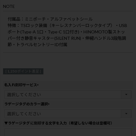
NOTE
付属品
：ミニポーチ・アルファベットシール
特徴
：TSロック装備（キーレスナンバーロックタイプ）・USB
ポート(Type-A 1口・Type-C 1口付き)・HINOMOTO製ストッ
パー付き静音キャスター(SILENT RUN)・伸縮ハンドル3段階調
節・トラベルセントリーID付属
[
1,250
ポイント進呈 ]
名入れ刻印サービス
(
必
須
ラゲージタグのカラー選択
)
(
必
須
▼ラゲージタグ に刻印する文字を入力（希望しない場合は空欄可）
)