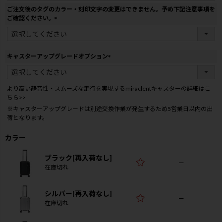
ご注文後のタグのカラー・刻印文字の変更はできません。予め下記注意事項を
ご確認ください。
(
必
須
)
キャスターアップグレードオプション
(
必
須
より高い静音性・スムーズな走行を実現するmiraclentキャスターの詳細はこ
)
ちら>>
※キャスターアップグレードは別途交換作業が発生するため5営業日以内の出
荷となります。
カラー
ブラック[再入荷なし]
—
在庫切れ
シルバー[再入荷なし]
—
在庫切れ