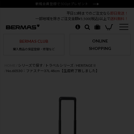
新規会員登録で500ptプレゼント
平日13時までのご注文なら
即日発送！
一部地域を除きご注文金額¥5,500(税込)以上で
送料無料！
ONLINE
BERMAS CLUB
SHOPPING
購入商品の保証登録・修理など
HOME
シリーズで探す
トラベルシリーズ
HERITAGEⅡ
No.60530：ファスナー37L 48cm【生産終了致しました】