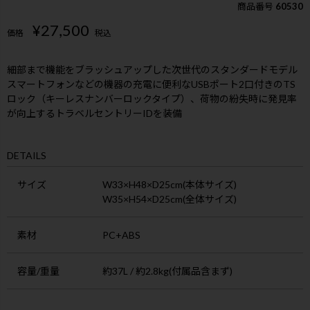
商品番号
60530
¥
27,500
価格
税込
細部まで機能をブラッシュアップした次世代のスタンダードモデル
スマートフォンなどの機器の充電に便利なUSBポート2口付きのTS
ロック（キーレスナンバーロックタイプ）、荷物の紛失時に発見率
が向上するトラベルセントリーIDを装備
DETAILS
サイズ
W33×H48×D25cm(本体サイズ)
W35×H54×D25cm(全体サイズ)
素材
PC+ABS
容量/重量
約37L / 約2.8kg(付属品含まず)