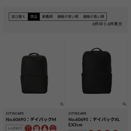
並び替え
商品
新着順
価格が安い順
価格が高い順
6
件中
1
-
6
件表示
CITYSCAPE
CITYSCAPE
検索
No.60690：デイパックM
No.60695：デイパックXL
EX3cm
A4収納可