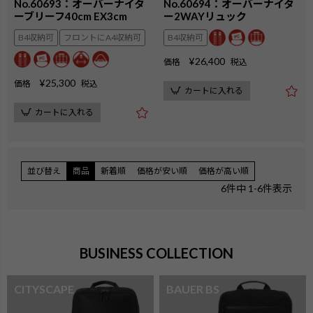
No.60693：オーバーナイタ
No.60694：オーバーナイタ
ーブリーフ40cm EX3cm
ー2WAYリュック
B4収納可
フロントにA4収納可
B4収納可
¥
26,400
価格
税込
¥
25,300
価格
税込
カートに入れる
カートに入れる
並び替え
商品
新着順
価格が安い順
価格が高い順
6
件中
1
-
6
件表示
BUSINESS COLLECTION
CITYSCAPE
BAUER BS