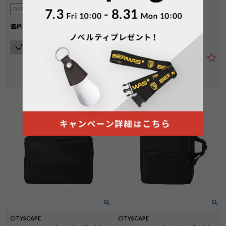
37cm
B4収納可
B4収納可
¥
24,200
価格
税込
¥
19,800
価格
税込
カートに入れる
カートに入れる
4.00
（
2
）
CITYSCAPE
CITYSCAPE