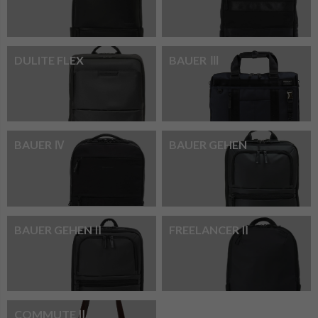
DULITE FLEX
BAUER Ⅲ
BAUER Ⅳ
BAUER GEHEN
BAUER GEHENⅡ
FREELANCERⅡ
COMMUTEⅡ