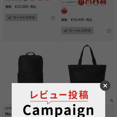
B4収納可
¥
22,000
価格
税込
カートに入れる
¥
26,400
価格
税込
カートに入れる
CITYSCAPE
CITYSCAPE
No.60691：デイパックL
No.60692：横型トート