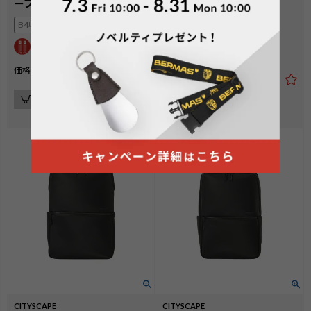
ーブリーフ40cm EX3cm
37cm
B4収納可
フロントにA4収納可
B4収納可
¥
19,800
価格
税込
¥
25,300
価格
税込
カートに入れる
カートに入れる
4.00
（
2
）
CITYSCAPE
CITYSCAPE