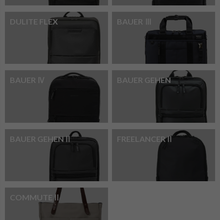
DULITE FLEX
BAUER Ⅲ
BAUER Ⅳ
BAUER GEHEN
BAUER GEHENⅡ
FREELANCERⅡ
COMMUTEⅡ