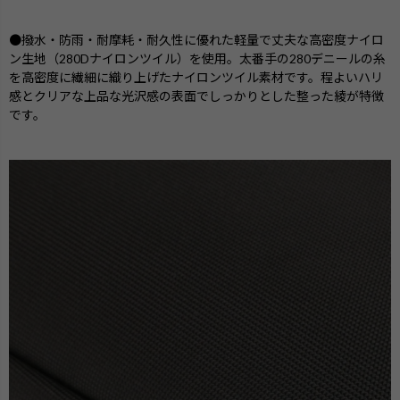
●撥水・防雨・耐摩耗・耐久性に優れた軽量で丈夫な高密度ナイロ
ン生地（280Dナイロンツイル）を使用。太番手の280デニールの糸
を高密度に繊細に織り上げたナイロンツイル素材です。程よいハリ
感とクリアな上品な光沢感の表面でしっかりとした整った綾が特徴
です。