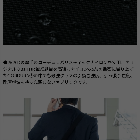
●2520Dの厚手のコーデュラバリスティックナイロンを使用。オリ
ジナルのBallistic繊維組織を高強力ナイロン6.6糸を緻密に織り上げ
たCORDURA🄬の中でも最強クラスの引裂き強度、引っ張り強度、
耐摩耗性を持った頑丈なファブリックです。