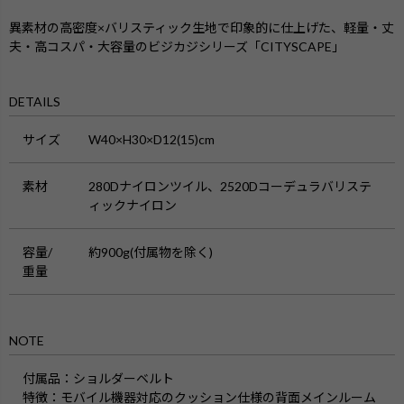
異素材の高密度×バリスティック生地で印象的に仕上げた、軽量・丈
夫・高コスパ・大容量のビジカジシリーズ「CITYSCAPE」
DETAILS
サイズ
W40×H30×D12(15)cm
素材
280Dナイロンツイル、2520Dコーデュラバリステ
ィックナイロン
容量/
約900g(付属物を除く)
重量
NOTE
付属品
：ショルダーベルト
特徴
：モバイル機器対応のクッション仕様の背面メインルーム