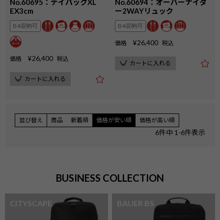
No.60695：デイパックXL
No.60694：オーバーナイタ
EX3cm
ー2WAYリュック
B4収納可
B4収納可
¥
26,400
価格
税込
¥
26,400
価格
税込
カートに入れる
カートに入れる
並び替え
商品
新着順
価格が安い順
価格が高い順
6
件中
1
-
6
件表示
BUSINESS COLLECTION
CITYSCAPE
BAUER BS