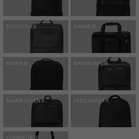
DULITE FLEX
BAUER Ⅲ
BAUER Ⅳ
BAUER GEHEN
BAUER GEHENⅡ
FREELANCERⅡ
COMMUTEⅡ