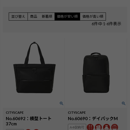
並び替え
商品
新着順
価格が安い順
価格が高い順
6
件中
1
-
6
件表示
CITYSCAPE
CITYSCAPE
検索
No.60692：横型トート
No.60690：デイパックM
37cm
A4収納可