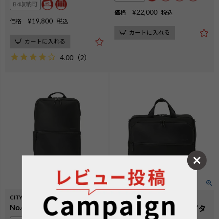
B4収納可
¥
22,000
価格
税込
¥
19,800
価格
税込
カートに入れる
カートに入れる
4.00
（
2
）
CITYSCAPE
CITYSCAPE
No.60691：デイパックL
No.60693：オーバーナイタ
ーブリーフ40cm EX3cm