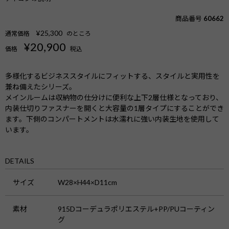
商品番号
60662
¥
25,300
通常価格
のところ
¥
20,900
価格
税込
多様化するビジネススタイルにフィットする、スタイルと実用性を
兼ね備えたシリーズ。
メインルームは収納物の仕分けに便利な上下2層仕様となっており、
内装仕切りファスナーを開くと大容量の1層タイプにすることができ
ます。下側のコンパートメントは水濡れに強い内装生地を使用して
います。
DETAILS
サイズ
W28×H44×D11cm
素材
915Dコーデュラポリエステル+PP/PUコーティン
グ