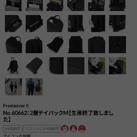
FreelancerⅡ
No.60662：2層デイパックM【生産終了致しまし
た】
検索
B4収納可
フロントにA4収納可
アイコンの説明