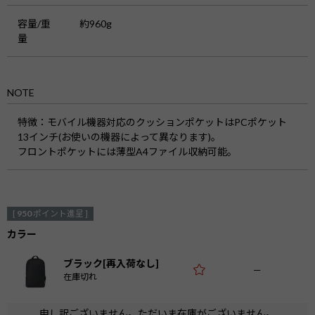
容量/重
約960g
量
NOTE
特徴
：モバイル機器対応のクッションポケットはPCポケット
13インチ(お使いの機器によって異なります)。
フロントポケットには薄型A4ファイル収納可能。
[
950
ポイント進呈 ]
カラー
ブラック[再入荷なし]
—
在庫切れ
申し訳ございません。ただいま在庫がございません。