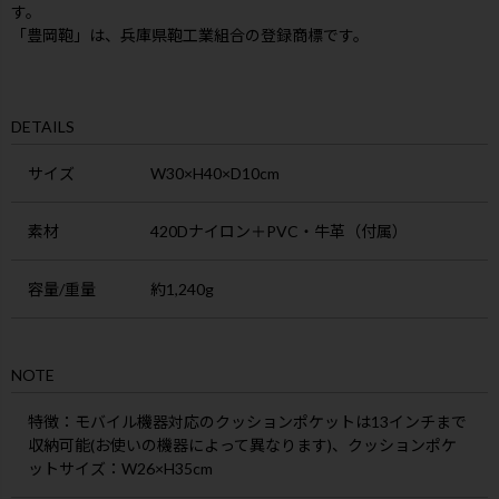
す。
「豊岡鞄」は、兵庫県鞄工業組合の登録商標です。
DETAILS
サイズ
W30×H40×D10cm
素材
420Dナイロン＋PVC・牛革（付属）
容量/重量
約1,240g
NOTE
特徴
：モバイル機器対応のクッションポケットは13インチまで
収納可能(お使いの機器によって異なります)、クッションポケ
ットサイズ：W26×H35cm