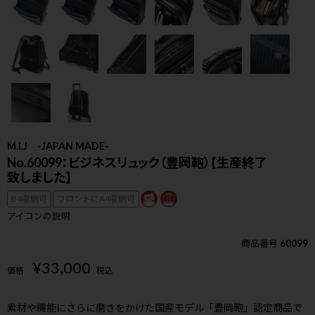
M.I.J -JAPAN MADE-
No.60099：ビジネスリュック（豊岡鞄）【生産終了
致しました】
B4収納可
フロントにA4収納可
アイコンの説明
商品番号
60099
¥
33,000
価格
税込
検索
素材や機能にさらに磨きをかけた国産モデル「豊岡鞄」認定商品で