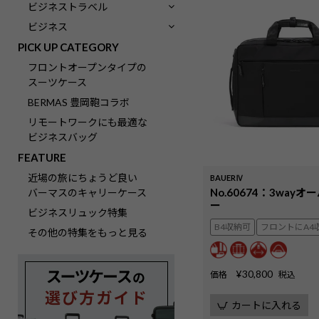
ビジネストラベル
ビジネス
PICK UP CATEGORY
フロントオープンタイプの
スーツケース
BERMAS 豊岡鞄コラボ
リモートワークにも最適な
ビジネスバッグ
FEATURE
近場の旅にちょうど良い
BAUERⅣ
No.60674：3way
バーマスのキャリーケース
ー
ビジネスリュック特集
B4収納可
フロントにA4
その他の特集をもっと見る
¥
30,800
価格
税込
カートに入れる