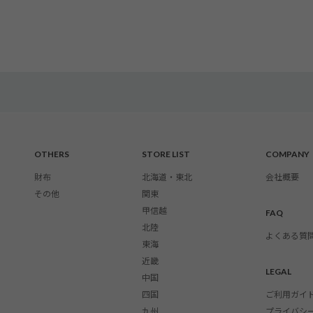
OTHERS
STORE LIST
COMPANY
財布
北海道・東北
会社概要
その他
関東
甲信越
FAQ
北陸
よくある質
東海
近畿
LEGAL
中国
四国
ご利用ガイ
九州
プライバシ