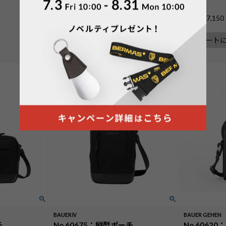
¥
7,480
¥
7,150
価格
税込
価格
カートに入れる
カート
BAUERⅣ
BAUER GEHEN
チ
No.60675：縦型ポーチ
No.6062