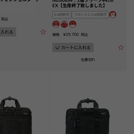
EX【生産終了致しました】
B4収納可
フロントにA4収納可
税込
に入れる
¥
29,700
価格
税込
カートに入れる
在庫切れ