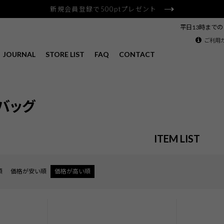
新規会員登録で500ptプレゼント
平日13時まで
ご利用
JOURNAL
STORE LIST
FAQ
CONTACT
バッグ
ITEM LIST
順
価格が安い順
価格が高い順