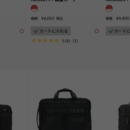
¥
6,050
¥
4,400
価格
税込
価格
カートに入れる
カート
5.00
（
1
）