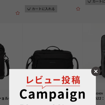
カート
カートに入れる
BAUERⅣ
BAUER GEHEN
ニショルダー
No.60678：横型ショルダー
No.606