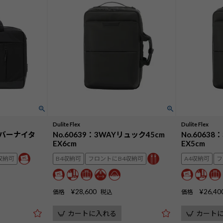
Dulite Flex
Dulite Flex
オーバーナイタ
No.60639：3WAYリュック45cm
No.6063
EX6cm
EX5cm
収納可
B4収納可
フロントにB4収納可
A4収納可
フ
¥
28,600
¥
26,40
価格
税込
価格
カートに入れる
カート