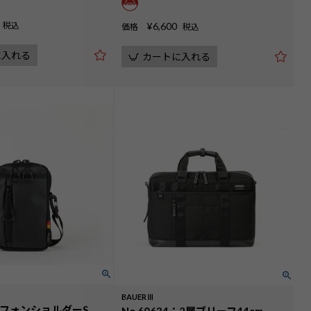
税込
¥
6,600
価格
税込
に入れる
カートに入れる
BAUERⅢ
0：フォンショルダーS
No.60634：2層ブリーフ44cm