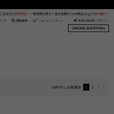
のご注文なら
即日発送！
一部地域を除きご注文金額¥5,500(税込)以上で
送料無料！
ガイド
商品検索
新規会員登録｜ログイン
ショッピングカート
ONLINE SHOPPING
1
2
24
件中
1
-
20
件表示