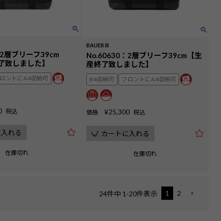
BAUERⅢ
1：2層ブリーフ39cm
No.60630：2層ブリーフ39cm【生
終了致しました】
産終了致しました】
ロントにA4収納可
B4収納可
フロントにA4収納可
0
税込
¥
25,300
価格
税込
に入れる
カートに入れる
在庫切れ
在庫切れ
1
2
24
件中
1
-
20
件表示