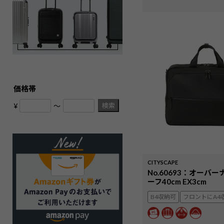
価格帯
検索
¥
〜
CITYSCAPE
No.60693：オーバ
ーフ40cm EX3cm
B4収納可
フロントにA4