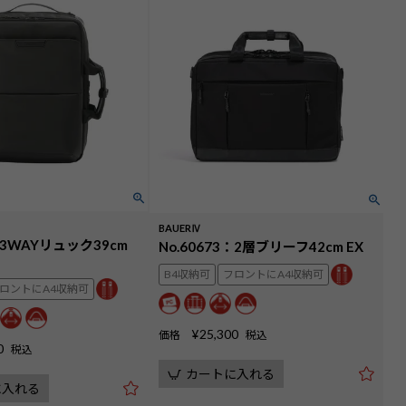
BAUERⅣ
8：3WAYリュック39cm
No.60673：2層ブリーフ42cm EX
B4収納可
フロントにA4収納可
ロントにA4収納可
¥
25,300
価格
税込
0
税込
カートに入れる
に入れる