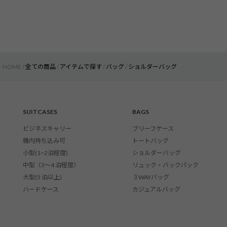
HOME
全ての商品
アイテムで探す
バッグ
ショルダーバッグ
SUITCASES
BAGS
ビジネスキャリー
ブリーフケース
機内持ち込み可
トートバッグ
小型(1~2泊程度)
ショルダーバッグ
中型（3〜4 泊程度）
リュック・バックパック
大型(5 泊以上)
３WAYバッグ
ハードケース
カジュアルバッグ