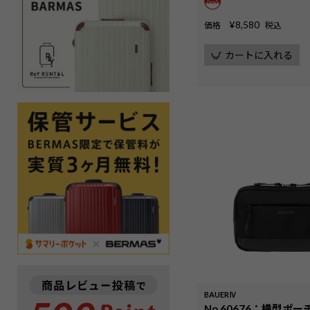
¥
8,580
価格
税込
カートに入れる
BAUERⅣ
No.60676：横型ポー