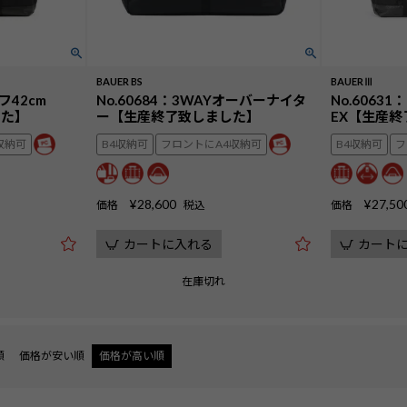
BAUER BS
BAUERⅢ
フ42cm
No.60684：3WAYオーバーナイタ
No.6063
した】
ー【生産終了致しました】
EX【生産
収納可
B4収納可
フロントにA4収納可
B4収納可
フ
¥
28,600
¥
27,50
価格
税込
価格
カートに入れる
カート
在庫切れ
順
価格が安い順
価格が高い順