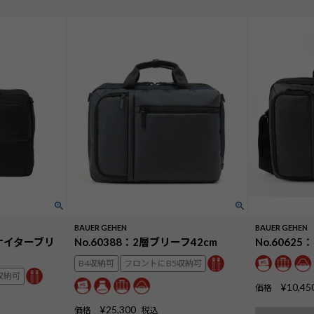
BAUER GEHEN
BAUER GEHEN
ーナイターブリ
No.60388：2層ブリーフ42cm
No.6062
B4収納可
フロントにB5収納可
収納可
¥
10,45
価格
¥
25,300
価格
税込