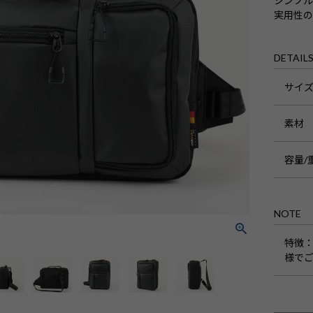
シンプル
実用性
DETAIL
サイ
素材
容量/
NOTE
特徴
様で