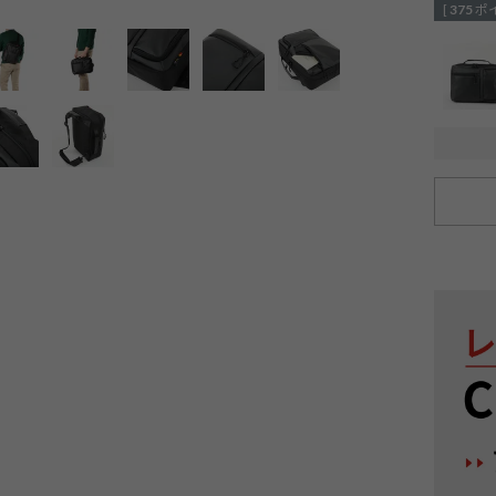
[
375
ポ