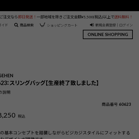
のご注文なら
即日発送！
一部地域を除きご注文金額¥5,500(税込)以上で
送料無料！
ガイド
商品検索
新規会員登録｜ログイン
ショッピングカート
ONLINE SHOPPING
】
GEHEN
0623：スリングバッグ【生産終了致しました】
の説明
商品番号
60623
8,250
税込
スの基本コンセプトを踏襲しながらビジカジスタイルにフィットする