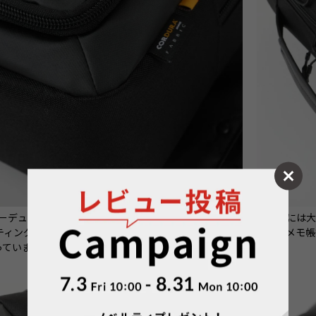
コーデュラポリエステルの本体生地を採用。はっ水性や
●前面には
ーティング加工を施した生地の表と裏の使い分けによりデ
ース・メモ
っています。
す。