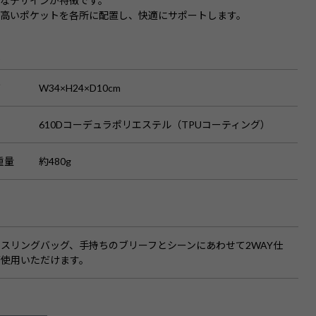
なデザインが特徴です。
の高いポケットを各所に配置し、快適にサポートします。
S
ズ
W34×H24×D10cm
610Dコーデュラポリエステル（TPUコーティング）
重量
約480g
：スリングバッグ、手持ちのブリーフとシーンにあわせて2WAY仕
ご使用いただけます。