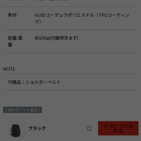
素材
610Dコーデュラポリエステル（TPUコーティン
グ）
容量/重
約200g(付属物含まず)
量
NOTE
付属品：ショルダーベルト
[
300
ポイント進呈 ]
カートに入
ブラック
れる