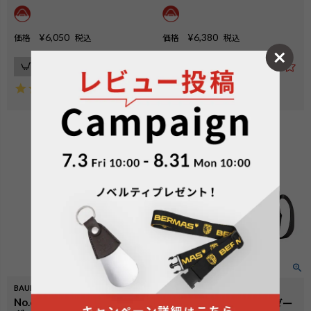
¥
6,050
¥
6,380
価格
税込
価格
税込
カートに入れる
カートに入れる
5.00
（
1
）
BAUERⅣ
BAUERⅣ
No.60677：縦型ミニショル
No.60678：横型ショルダー