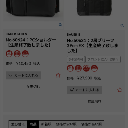
BAUER GEHEN
BAUERⅢ
No.60624：PCショルダー
No.60631：2層ブリーフ
【生産終了致しました】
39cm EX【生産終了致しま
した】
B4収納可
フロントにA4収納可
¥
10,450
価格
税込
カートに入れる
¥
27,500
価格
税込
在庫切れ
カートに入れる
在庫切れ
並び替え
商品
新着順
価格が安い順
価格が高い順