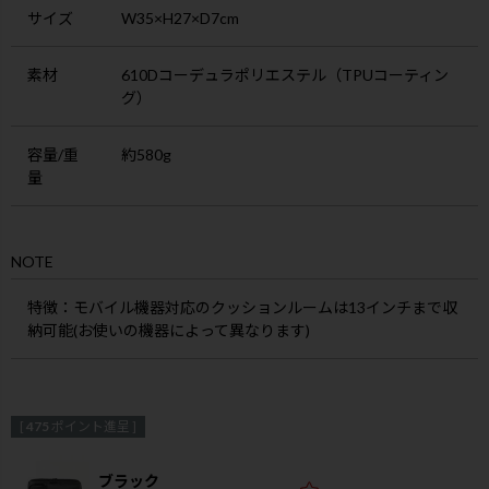
サイズ
W35×H27×D7cm
素材
610Dコーデュラポリエステル（TPUコーティン
グ）
容量/重
約580g
量
NOTE
特徴
：モバイル機器対応のクッションルームは13インチまで収
納可能(お使いの機器によって異なります)
[
475
ポイント進呈 ]
ブラック