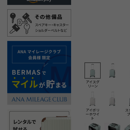
アイスグ
リーン
アイボリ
ス
ーホワイ
ト