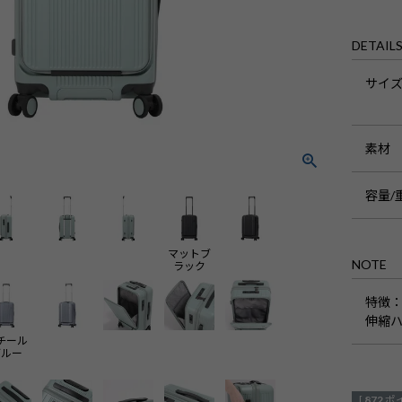
DETAIL
サイ
素材
容量/
マットブ
NOTE
ラック
特徴
：
伸縮ハ
チール
ブルー
[
872
ポ