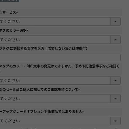
印サービス
(
必
須
タグのカラー選択
)
(
必
須
ジタグ に刻印する文字を入力（希望しない場合は空欄可）
)
のタグのカラー・刻印文字の変更はできません。予め下記注意事項をご確認く
(
必
須
部のセール品ご購入に際してのご確認事項について
)
(
必
須
)
ーアップグレードオプション 対象商品ではありません
(
必
須