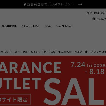
新規会員登録で500ptプレゼント
平日13時まで
ご利用
JOURNAL
STORE LIST
FAQ
CONTACT
ラベルシリーズ
TRAVEL SMART
［セール品］No.60550：フロントオープンファスナー