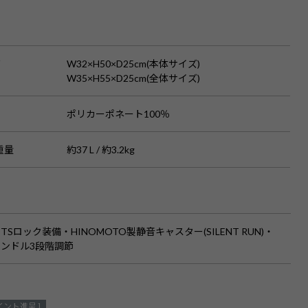
S
ズ
W32×H50×D25cm(本体サイズ)
W35×H55×D25cm(全体サイズ)
ポリカーポネート100％
重量
約37 L / 約3.2kg
TSロック装備・HINOMOTO製静音キャスター(SILENT RUN)・
ンドル3段階調節
イント進呈 ]