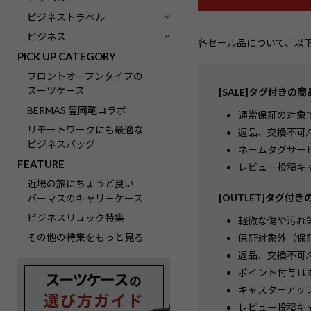
ビジネストラベル
ビジネス
各セール品について、以
PICK UP CATEGORY
フロントオープンタイプの
スーツケース
[SALE]タグ付きの
BERMAS 豊岡鞄コラボ
通常保証の対象
リモートワークにも最適な
返品、交換不可
ビジネスバッグ
ネームタグサー
FEATURE
レビュー投稿キ
近場の旅にちょうど良い
[OUTLET]タグ付
バーマスのキャリーケース
ビジネスリュック特集
軽微な傷や汚れ
その他の特集をもっと見る
保証対象外（保
返品、交換不可
ポイント付与は
キャスターアッ
レビュー投稿キ