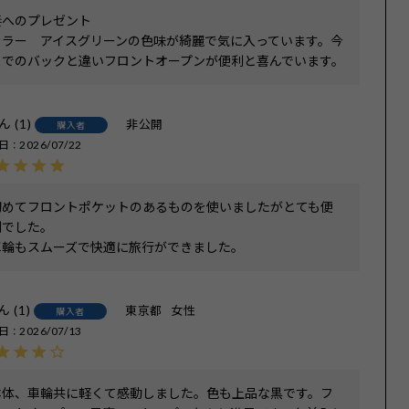
妻へのプレゼント

カラー　アイスグリーンの色味が綺麗で気に入っています。今
までのバックと違いフロントオープンが便利と喜んでいます。
1
非公開
購入者
日
2026/07/22
初めてフロントポケットのあるものを使いましたがとても便
でした。

車輪もスムーズで快適に旅行ができました。
1
東京都
女性
購入者
日
2026/07/13
本体、車輪共に軽くて感動しました。色も上品な黒です。フ