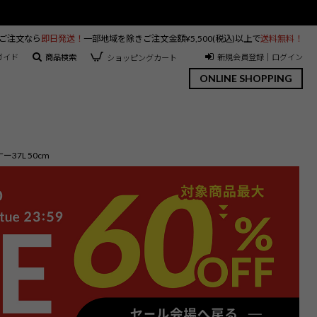
のご注文なら
即日発送！
一部地域を除きご注文金額¥5,500(税込)以上で
送料無料！
ガイド
商品検索
新規会員登録｜ログイン
ショッピングカート
ONLINE SHOPPING
37L 50cm