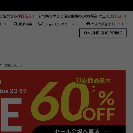
のご注文なら
即日発送！
一部地域を除きご注文金額¥5,500(税込)以上で
送料無料！
ガイド
商品検索
新規会員登録｜ログイン
ショッピングカート
ONLINE SHOPPING
53L 56cm