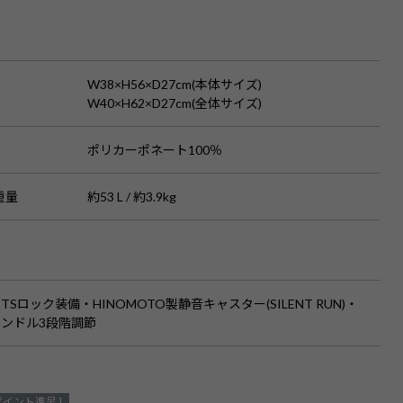
S
ズ
W38×H56×D27cm(本体サイズ)
W40×H62×D27cm(全体サイズ)
ポリカーポネート100％
重量
約53 L / 約3.9kg
TSロック装備・HINOMOTO製静音キャスター(SILENT RUN)・
ンドル3段階調節
ポイント進呈 ]