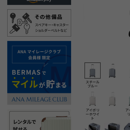
スチール
ブルー
アイボリ
ア
ーホワイ
ト