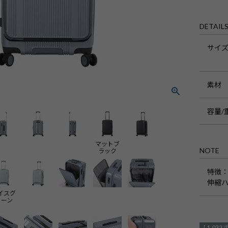
DETAIL
サイ
素材
容量/
マットブ
NOTE
ラック
特徴
：
伸縮ハ
イスグ
リーン
[
1,032