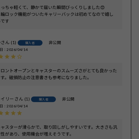
めっちゃ軽くて、静かで届いた瞬間びっくりしました😍

車輪ロック機能がついたキャリーバックは初めてなので嬉し
いです
つ
1
非公開
購入者
日
2026/04/14
フロントオープンとキャスターのスムーズさがとても良かった
です。破損防止の注意書きも参考になりました。
レイリー
1
非公開
購入者
日
2026/04/14
キャスターが滑らかで、取り回しがしやすいです。大きさも汎
用性があり、使用機会が増えそうです。