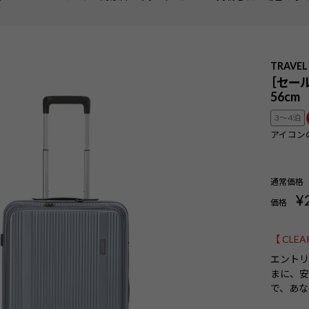
TRAVEL
［セール
56cm
3〜4泊
アイコン
通常価格
¥
価格
【 CLE
エントリ
まに、
で、あな