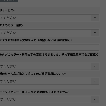
印サービス
(
必
須
タグのカラー選択
)
(
必
須
ジタグ に刻印する文字を入力（希望しない場合は空欄可）
)
のタグのカラー・刻印文字の変更はできません。予め下記注意事項をご確認く
(
必
須
部のセール品ご購入に際してのご確認事項について
)
(
必
須
)
ーアップグレードオプション 対象商品ではありません
(
必
須