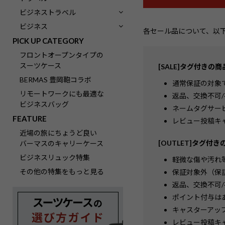
ビジネストラベル
ビジネス
各セール品について、以
PICK UP CATEGORY
フロントオープンタイプの
スーツケース
[SALE]タグ付きの
BERMAS 豊岡鞄コラボ
通常保証の対象
リモートワークにも最適な
返品、交換不可
ビジネスバッグ
ネームタグサー
FEATURE
レビュー投稿キ
近場の旅にちょうど良い
[OUTLET]タグ付
バーマスのキャリーケース
ビジネスリュック特集
軽微な傷や汚れ
その他の特集をもっと見る
保証対象外（保
返品、交換不可
ポイント付与は
キャスターアッ
レビュー投稿キ