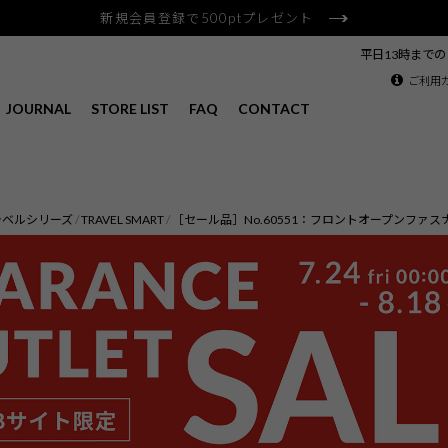
新規会員登録で500ptプレゼント
平日13時まで
ご利用
JOURNAL
STORE LIST
FAQ
CONTACT
ラベルシリーズ
TRAVEL SMART
［セール品］No.60551：フロントオープンファスナー