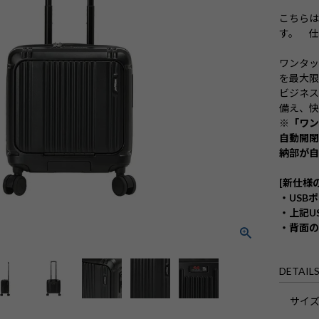
こちらは
す。
仕
ワンタ
を最大
ビジネス
備え、快
※「ワ
自動開
納部が自
[新仕様
・USB
・上記U
・背面の
DETAIL
サイ