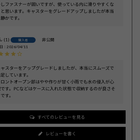
少しファスナーが固いですが、使っている内に滑りやすくな
ると思います。キャスターをグレードアップしましたが本当
に静かです。
1
非公開
購入者
日
2026/04/11
キャスターをアップグレードしましたが、本当にスムーズで
満足しています。

フロントオープン部はやや作りが甘く小雨でも水の侵入が心
配です。PCなどはケースに入れた状態で収納するのが良さそ
うです。
すべてのレビューを見る
レビューを書く