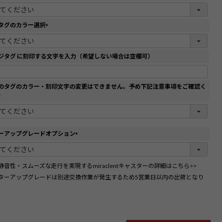
(
必
須
タグのカラー選択
)
(
必
須
ジタグ に刻印する文字を入力（希望しない場合は空欄可）
)
のタグのカラー・刻印文字の変更はできません。予め下記注意事項をご確認く
(
必
須
)
ーアップグレードオプション
(
必
須
静音性・スムーズな走行を実現するmiraclentキャスターの詳細はこちら>>
)
ターアップグレードは別途交換作業が発生するため5営業日以内の出荷となり