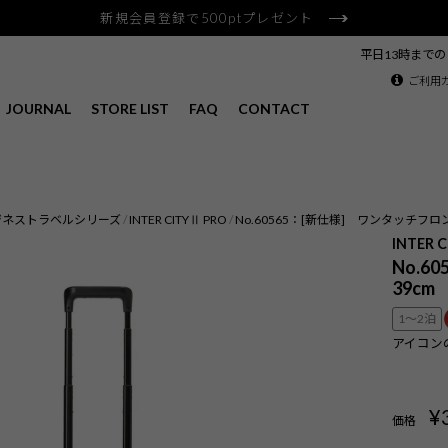
新規会員登録で500ptプレゼント
平日13時まで
ご利用
JOURNAL
STORE LIST
FAQ
CONTACT
ジネストラベルシリーズ
INTER CITYⅡ PRO
No.60565：[新仕様] ワンタッチフロン
INTER 
No.6
39cm
1〜2泊
アイコン
¥
価格