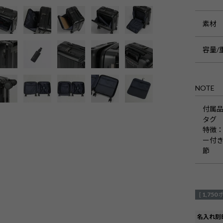
素材
容量/
NOTE
付属
タグ
特徴
：
ー付き
節
[
1,750
名入れ刻