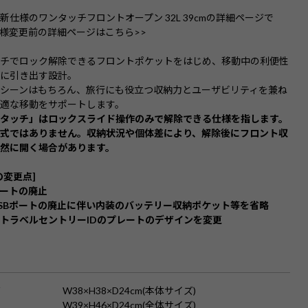
新仕様のワンタッチフロントオープン 32L 39cmの詳細ページで
様変更前の詳細ページはこちら>>
ッチでロック解除できるフロントポケットをはじめ、移動中の利便性
限に引き出す設計。
シーンはもちろん、旅行にも役立つ収納力とユーザビリティを兼ね
適な移動をサポートします。
ンタッチ」はロックスライド操作のみで解除できる仕様を指します。
閉式ではありません。収納状況や個体差により、解除後にフロント収
然に開く場合があります。
の変更点]
ポートの廃止
SBポートの廃止に伴い内装のバッテリー収納ポケット等を省略
トラベルセントリーIDのプレートのデザインを変更
S
ズ
W38×H38×D24cm(本体サイズ)
W39×H46×D24cm(全体サイズ)