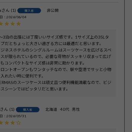
a
1
非公開
購入者
日
2026/06/04
2〜3泊の出張には丁度いいサイズ感です。1サイズ上の35Lタ
イプだとちょっと大きい過ぎる方には最適だと思います。

ビジネスホテルのシングルルームはスーツケースを広げるスペ
ースが限られているので、必要な荷物がスッキリ収まって広げ
てもコンパクトなサイズ感は非常に助かります。

フロントオープンもワンタッチなので、駅や空港でサッと小物
を入れたい時に便利です。

BERMASのスーツケースは頑丈且つ便利機能満載なので、ビジ
ネスシーンではピッタリだと思います。
1
北海道
40代
男性
購入者
日
2026/05/31