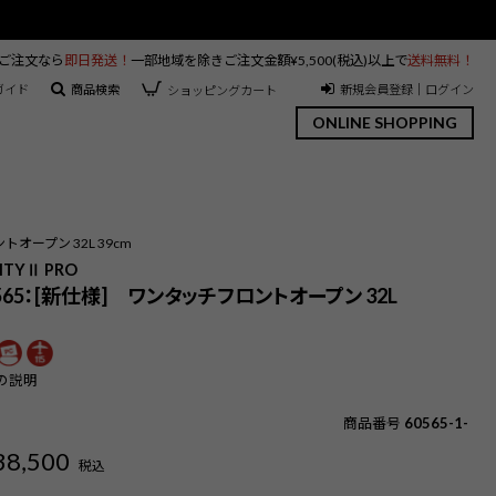
のご注文なら
即日発送！
一部地域を除きご注文金額¥5,500(税込)以上で
送料無料！
ガイド
商品検索
新規会員登録｜ログイン
ショッピングカート
ONLINE SHOPPING
トオープン 32L 39cm
CITYⅡ PRO
0565：[新仕様] ワンタッチフロントオープン 32L
の説明
商品番号
60565-1-
38,500
税込