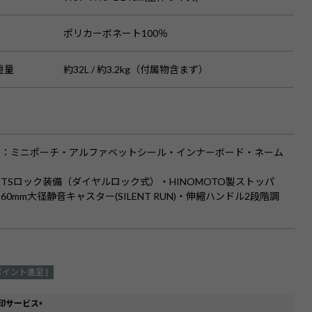
ポリカーボネート100％
重量
約32L / 約3.2kg（付属物含まず）
品
：ミニポーチ・アルファベットシール・インナーボード・ネーム
TSロック装備（ダイヤルロック式）・HINOMOTO製ストッパ
60mm大径静音キャスター(SILENT RUN)・伸縮ハンドル2段階調
ポイント進呈 ]
印サービス