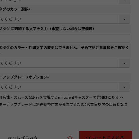
必
須
タグのカラー選択
)
(
必
須
ジタグ に刻印する文字を入力（希望しない場合は空欄可）
)
のタグのカラー・刻印文字の変更はできません。予め下記注意事項をご確認く
(
必
須
)
ーアップグレードオプション
(
必
須
静音性・スムーズな走行を実現するmiraclentキャスターの詳細はこちら>>
)
ターアップグレードは別途交換作業が発生するため5営業日以内の出荷となり
カートに入れる
マットブラック