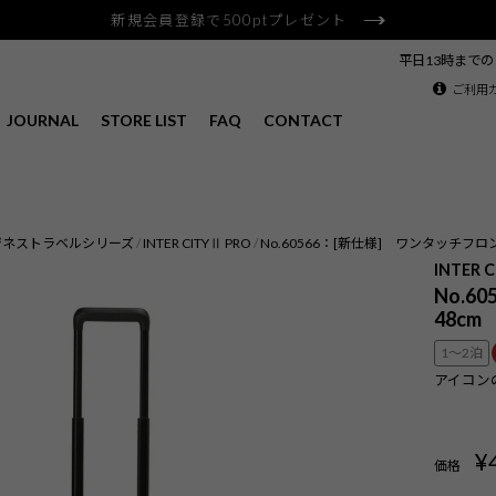
新規会員登録で500ptプレゼント
平日13時まで
ご利用
JOURNAL
STORE LIST
FAQ
CONTACT
ジネストラベルシリーズ
INTER CITYⅡ PRO
No.60566：[新仕様] ワンタッチフロン
INTER 
No.6
48cm
1〜2泊
アイコン
¥
価格