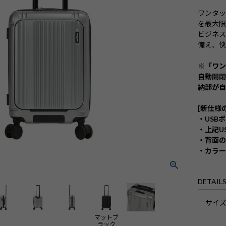
ワンタ
を最大
ビジネス
備え、快
※「ワ
自動開
納部が自
[新仕様
・USB
・上記U
・背面の
・カラ
DETAIL
サイ
マットブ
ラック