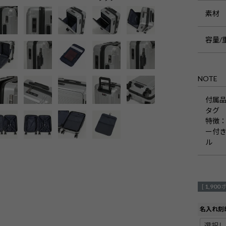
素材
容量/
NOTE
付属
タグ
特徴
：
ー付き
ル
[
1,900
名入れ刻