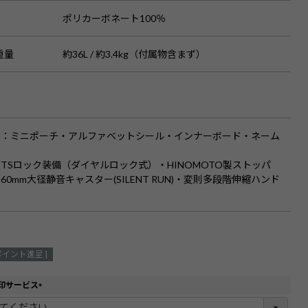
ポリカーボネート100％
重量
約36L / 約3.4kg（付属物含まず）
品
：ミニポーチ・アルファベットシール・インナーボード・ネーム
TSロック装備（ダイヤルロック式）・HINOMOTO製ストッパ
60mm大径静音キャスター(SILENT RUN)・変則多段階伸縮ハンド
ポイント進呈 ]
印サービス
(