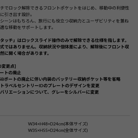
ッチでロック解除できるフロントポケットをはじめ、移動中の利便性
限に引き出す設計。
シーンはもちろん、旅行にも役立つ収納力とユーザビリティを兼ね
適な移動をサポートします。
ンタッチ」はロックスライド操作のみで解除できる仕様を指します。
閉式ではありません。収納状況や個体差により、解除後にフロント収
然に開く場合があります。
の変更点]
ポートの廃止
SBポートの廃止に伴い内装のバッテリー収納ポケット等を省略
トラベルセントリーIDのプレートのデザインを変更
ーバリエーションについて、グレーをシルバーに変更
S
ズ
W34×H48×D24cm(本体サイズ)
W35×H55×D24cm(全体サイズ)