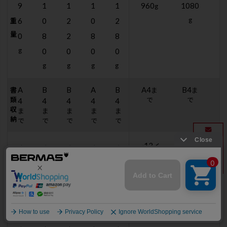
9
1
1
1
1
960
1080
1
g
g
6
0
2
0
2
重
量
0
8
2
8
8
g
0
0
0
0
g
g
g
g
A
B
B
A
B
A4
B4
書
ま
ま
類
で
で
4
4
4
4
4
収
ま
ま
ま
ま
ま
納
で
で
で
で
で
~
~
~
~
~
~13
~15
イ
イ
ンチま
ンチま
1
1
1
1
1
で
で
P
3
5
5
3
5
C
イ
イ
イ
イ
イ
収
ン
ン
ン
ン
ン
納
チ
チ
チ
チ
チ