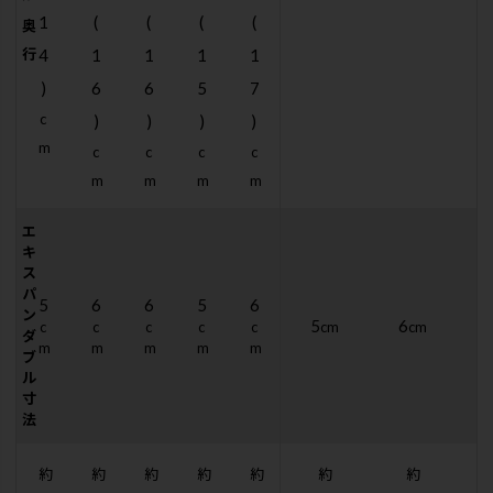
1
(
(
(
(
奥
行
4
1
1
1
1
)
6
6
5
7
c
)
)
)
)
m
c
c
c
c
m
m
m
m
エ
キ
ス
パ
5
6
6
5
6
ン
5
6
c
c
c
c
c
cm
cm
ダ
m
m
m
m
m
ブ
ル
寸
法
約
約
約
約
約
約
約