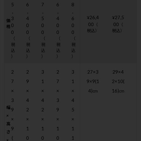
5
6
7
6
8
,
,
,
,
,
26,4
27,5
¥
¥
¥
3
4
5
4
6
価
00
00
（
（
0
0
0
0
0
格
税込）
税込）
0
0
0
0
0
（
（
（
（
（
税
税
税
税
税
込
込
込
込
込
）
）
）
）
）
2
2
3
2
3
27×3
29×4
3
7
9
1
7
1
9×9(1
2×10(
2
×
×
×
×
×
4)
16)
(
cm
cm
3
4
4
3
4
幅
9
2
2
9
5
×
×
×
×
×
×
高
9
1
1
1
1
さ
(
0
0
0
1
×