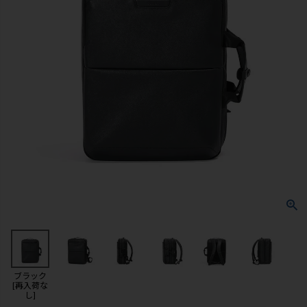
ブラック
[再入荷な
し]