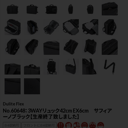
Dulite Flex
No.60648：3WAYリュック42cm EX6cm サフィア
検索
ーノブラック【生産終了致しました】
B4収納可
フロントにB4収納可