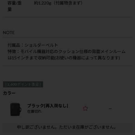
容量/重
約1,220g（付属物含まず）
量
NOTE
付属品
：ショルダーベルト
特徴
：モバイル機器対応のクッション仕様の背面メインルーム
は15インチまで収納可能(お使いの機器によって異なります)
[
2,600
ポイント進呈 ]
カラー
ブラック[再入荷なし]
—
在庫切れ
申し訳ございません。ただいま在庫がございません。