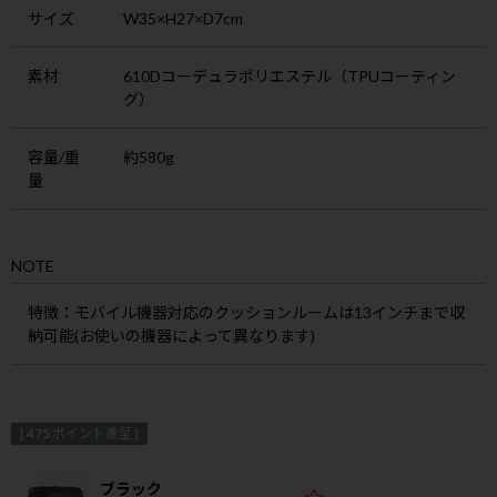
サイズ
W35×H27×D7cm
素材
610Dコーデュラポリエステル（TPUコーティン
グ）
容量/重
約580g
量
NOTE
特徴
：モバイル機器対応のクッションルームは13インチまで収
納可能(お使いの機器によって異なります)
[
475
ポイント進呈 ]
ブラック