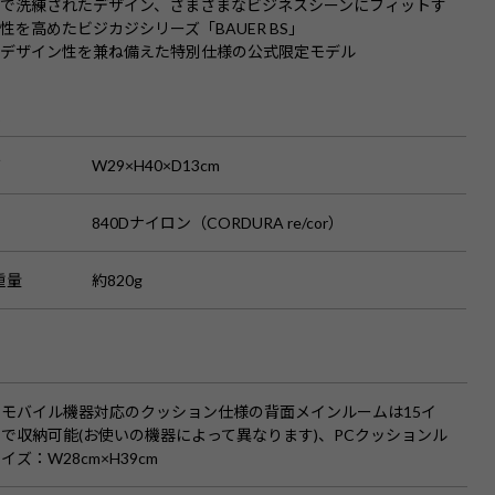
で洗練されたデザイン、さまざまなビジネスシーンにフィットす
性を高めたビジカジシリーズ「BAUER BS」
とデザイン性を兼ね備えた特別仕様の公式限定モデル
S
ズ
W29×H40×D13cm
840Dナイロン（CORDURA re/cor）
重量
約820g
：モバイル機器対応のクッション仕様の背面メインルームは15イ
で収納可能(お使いの機器によって異なります)、PCクッションル
イズ：W28cm×H39cm