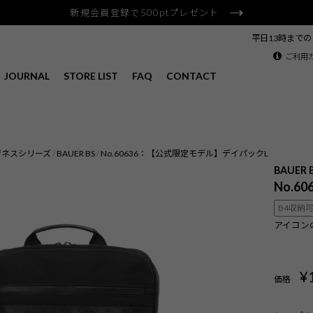
新規会員登録で500ptプレゼント
平日13時まで
ご利用
JOURNAL
STORE LIST
FAQ
CONTACT
ジネスシリーズ
BAUER BS
No.60636：【公式限定モデル】デイパックL
BAUER 
No.6
B4収納
アイコン
¥
価格