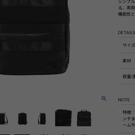
シンプル
る、実用
機能性
DETAIL
サイ
素材
容量/
NOTE
特徴
ンチま
ームサ