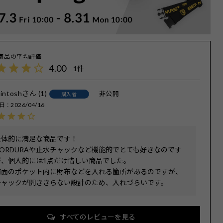
4.00
1
intosh
1
非公開
購入者
日
2026/04/16
全体的に満足な商品です！

CORDURAや止水チャックなど機能的でとても好きなのです
が、個人的には1点だけ惜しい商品でした。

前面のポケット内に財布などを入れる箇所があるのですが、
チャックが開ききらない設計のため、入れづらいです。
すべてのレビューを見る