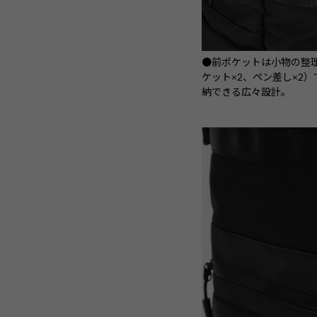
●前ポケットは小物の整
ケット×2、ペン差し×2
納できる広々設計。