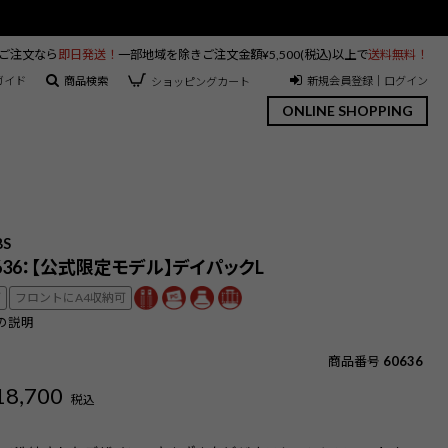
のご注文なら
即日発送！
一部地域を除きご注文金額¥5,500(税込)以上で
送料無料！
ガイド
商品検索
新規会員登録｜ログイン
ショッピングカート
ONLINE SHOPPING
BS
0636：【公式限定モデル】デイパックL
可
フロントにA4収納可
の説明
商品番号
60636
18,700
税込