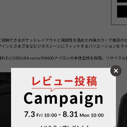
に収納できるポケットレイアウトと視認性を高めた内装カラーで毎日の
ザインとさまざまなビジネスシーンにフィットするバリエーションをラ
たCORDURA re/corの840Dナイロンの本体生地を採用。リサイ