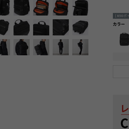
[
850
ポ
カラー