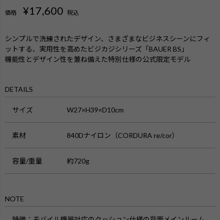
¥
17,600
価格
税込
シンプルで洗練されたデザイン、さまざまなビジネスシーンにフィ
ットする、実用性を高めたビジカジシリーズ「BAUER BS」
機能性とデザイン性を兼ね備えた特別仕様の公式限定モデル
DETAILS
サイズ
W27×H39×D10cm
素材
840Dナイロン（CORDURA re/cor）
容量/重量
約720g
NOTE
特徴
：モバイル機器対応のクッション仕様の背面メインルーム