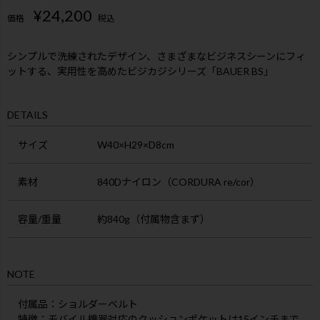
¥
24,200
価格
税込
シンプルで洗練されたデザイン、さまざまなビジネスシーンにフィ
ットする、実用性を高めたビジカジシリーズ「BAUER BS」
DETAILS
サイズ
W40×H29×D8cm
素材
840Dナイロン（CORDURA re/cor）
容量/重量
約840g（付属物含まず）
NOTE
付属品
：ショルダーベルト
特徴
：モバイル機器対応のクッションポケットは15インチまで