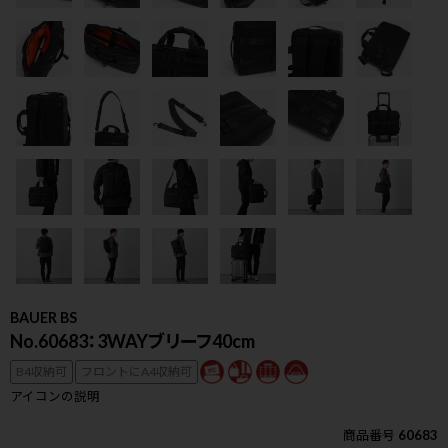
BAUER BS
No.60683：3WAYブリーフ40cm
B4収納可
フロントにA4収納可
検索
アイコンの説明
商品番号
60683