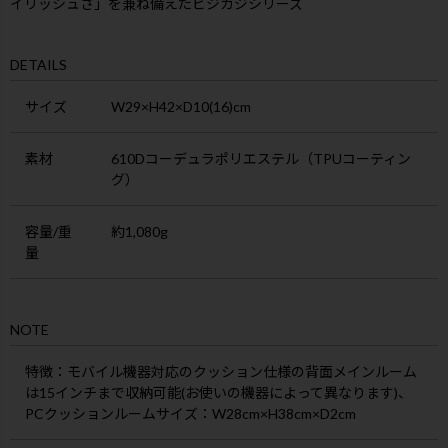
イリッシュさ」を兼ね備えたビジカジシリーズ
DETAILS
サイズ
W29×H42×D10(16)cm
素材
610Dコーデュラポリエステル（TPUコーティン
グ）
容量/重
約1,080g
量
NOTE
特徴
：モバイル機器対応のクッション仕様の背面メインルーム
は15インチまで収納可能(お使いの機器によって異なります)、
PCクッションルームサイズ：W28cm×H38cm×D2cm