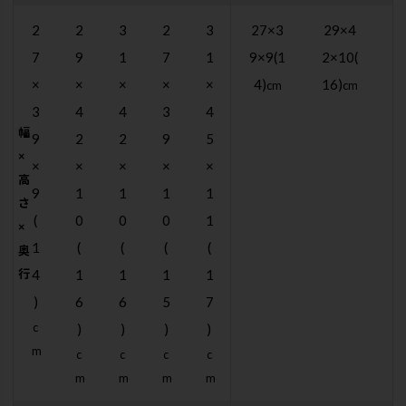
2
2
3
2
3
27×3
29×4
3
7
9
1
7
1
9×9(1
2×10(
2
×
×
×
×
×
4)
16)
(
cm
cm
3
4
4
3
4
幅
9
2
2
9
5
×
×
×
×
×
×
高
9
1
1
1
1
さ
(
0
0
0
1
×
1
(
(
(
(
奥
行
4
1
1
1
1
)
6
6
5
7
c
)
)
)
)
m
c
c
c
c
m
m
m
m