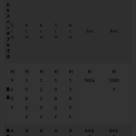
エ
キ
ス
パ
5
6
6
5
6
ン
5
6
c
c
c
c
c
cm
cm
ダ
m
m
m
m
m
ブ
ル
寸
法
約
約
約
約
約
約
約
9
1
1
1
1
960
1080
1
g
g
6
0
2
0
2
重
量
0
8
2
8
8
g
0
0
0
0
g
g
g
g
A
B
B
A
B
A4
B4
書
ま
ま