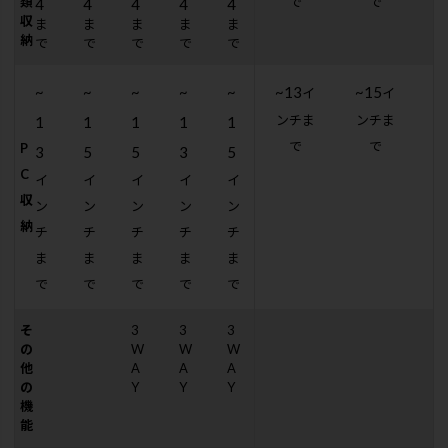
類
で
で
4
4
4
4
4
収
ま
ま
ま
ま
ま
納
で
で
で
で
で
~
~
~
~
~
~13
~15
イ
イ
ンチま
ンチま
1
1
1
1
1
で
で
P
3
5
5
3
5
C
イ
イ
イ
イ
イ
収
ン
ン
ン
ン
ン
納
チ
チ
チ
チ
チ
ま
ま
ま
ま
ま
で
で
で
で
で
そ
3
3
3
3
の
W
W
W
他
A
A
A
の
Y
Y
Y
機
能