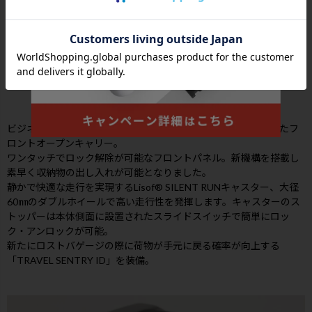
その他のフロントオープン
View More
ビジネスユースをより快適に細部をさらにブラッシュアップしたフ
ロントオープンキャリー。
ワンタッチでロック解除が可能なフロントパネル。新機構を搭載し
素早く収納物の出し入れが可能となりました。
静かで快適な走行を実現するLisof® SILENT RUNキャスター、大径
60㎜のダブルホイールで高い走行性を発揮します。キャスターのス
トッパーは本体側面に設置されたスライドスイッチで簡単にロッ
ク・アンロックが可能。
新たにロストバゲージの際に荷物が手元に戻る確率が向上する
「TRAVEL SENTRY ID」を装備。