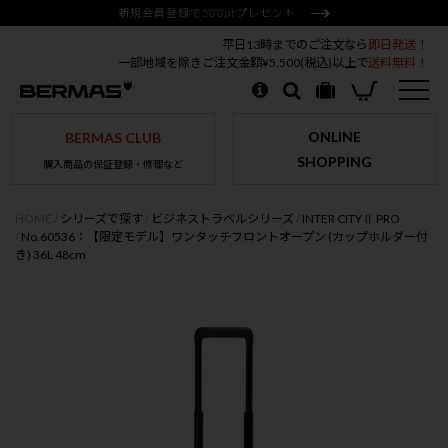
新規会員登録で500ptプレゼント
平日13時までのご注文なら
即日発送！
一部地域を除きご注文金額¥5,500(税込)以上で
送料無料！
ONLINE
BERMAS CLUB
SHOPPING
購入商品の保証登録・修理など
HOME
シリーズで探す
ビジネストラベルシリーズ
INTER CITYⅡ PRO
No.60536：【限定モデル】ワンタッチフロントオープン (カップホルダー付
き) 36L 48cm