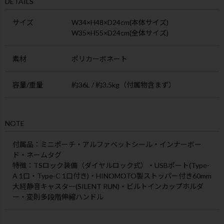
DETAILS
サイズ
W34×H48×D24cm(本体サイズ)
W35×H55×D24cm(全体サイズ)
素材
ポリカーボネート
容量/重量
約36L / 約3.5kg（付属物含まず）
NOTE
付属品
：ミニポーチ・アルファベットシール・インナーボー
ド・ネームタグ
特徴
：TSロック装備（ダイヤルロック式）・USBポート(Type-
A 1口・Type-C 1口付き)・HINOMOTO製ストッパー付き60mm
大経静音キャスター(SILENT RUN)・ビルトインカップホルダ
ー・変則多段階伸縮ハンドル