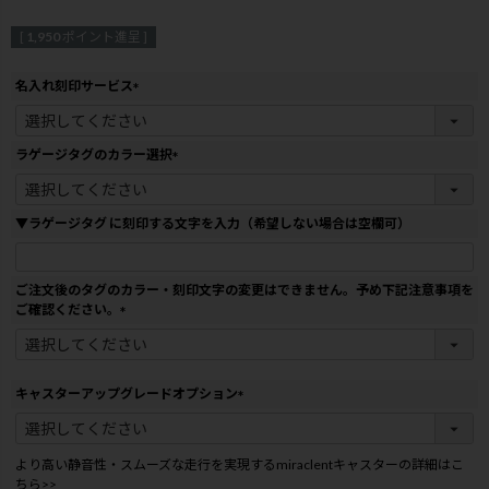
[
1,950
ポイント進呈 ]
名入れ刻印サービス
(
必
須
ラゲージタグのカラー選択
)
(
必
須
▼ラゲージタグ に刻印する文字を入力（希望しない場合は空欄可）
)
ご注文後のタグのカラー・刻印文字の変更はできません。予め下記注意事項を
ご確認ください。
(
必
須
)
キャスターアップグレードオプション
(
必
須
より高い静音性・スムーズな走行を実現するmiraclentキャスターの詳細はこ
)
ちら>>