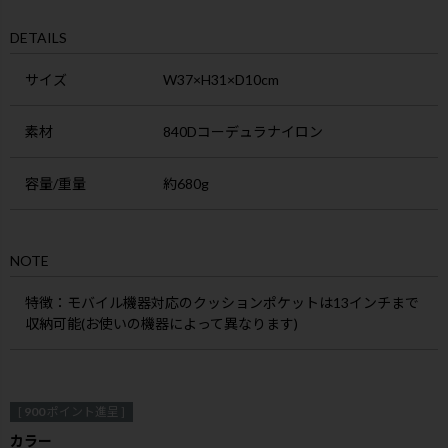
DETAILS
サイズ
W37×H31×D10cm
素材
840Dコーデュラナイロン
容量/重量
約680g
NOTE
特徴
：モバイル機器対応のクッションポケットは13インチまで
収納可能(お使いの機器によって異なります)
[
900
ポイント進呈 ]
カラー