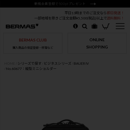
新規会員登録で500ptプレゼント
平日13時までのご注文なら
即日発送！
一部地域を除きご注文金額¥5,500(税込)以上で
送料無料！
ONLINE
BERMAS CLUB
SHOPPING
購入商品の保証登録・修理など
HOME
シリーズで探す
ビジネスシリーズ
BAUER IV
No.60677：縦型ミニショルダー