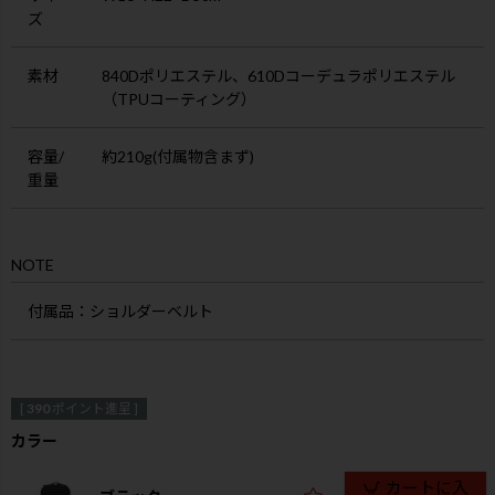
ズ
素材
840Dポリエステル、610Dコーデュラポリエステル
（TPUコーティング）
容量/
約210g(付属物含まず)
重量
NOTE
付属品
：ショルダーベルト
[
390
ポイント進呈 ]
カラー
カートに入