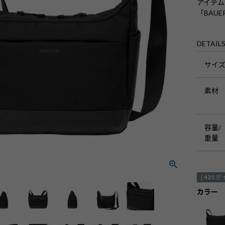
アイテム
「BAUE
DETAIL
サイ
素材
容量/
重量
[
425
ポ
カラー