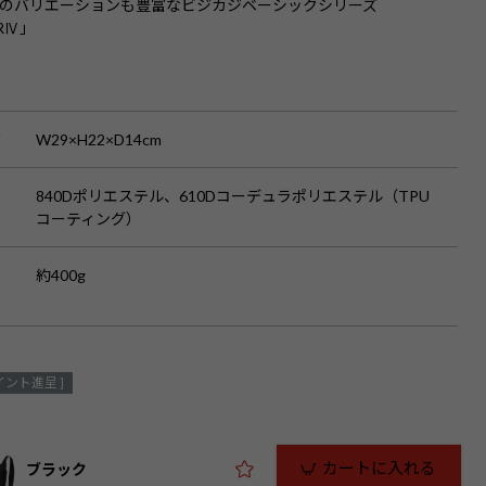
のバリエーションも豊富なビジカジベーシックシリーズ
RⅣ」
S
ズ
W29×H22×D14cm
840Dポリエステル、610Dコーデュラポリエステル（TPU
コーティング）
約400g
イント進呈 ]
カートに入れる
ブラック