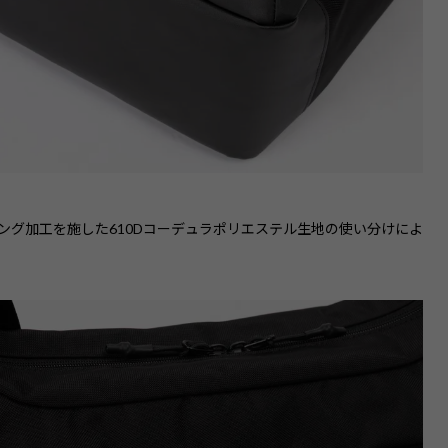
ング加工を施した610Dコーデュラポリエステル生地の使い分けによ