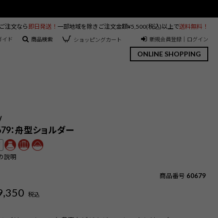
のご注文なら
即日発送！
一部地域を除きご注文金額¥5,500(税込)以上で
送料無料！
ガイド
商品検索
新規会員登録｜ログイン
ショッピングカート
ONLINE SHOPPING
Ⅳ
0679：舟型ショルダー
可
の説明
商品番号
60679
9,350
税込