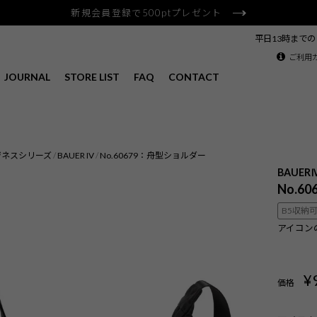
新規会員登録で500ptプレゼント
平日13時まで
ご利用
JOURNAL
STORE LIST
FAQ
CONTACT
ジネスシリーズ
BAUER IV
No.60679：舟型ショルダー
BAUER
No.6
B5収納
アイコン
¥
価格