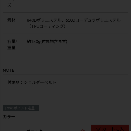
ズ
素材
840Dポリエステル、610Dコーデュラポリエステル
（TPUコーティング）
容量/
約150g(付属物含まず)
重量
NOTE
付属品
：ショルダーベルト
[
290
ポイント進呈 ]
カラー
カートに入