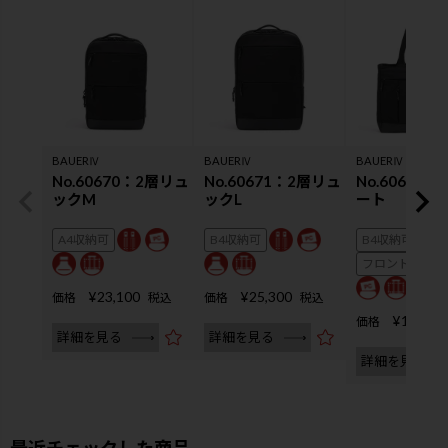
BAUERⅣ
BAUERⅣ
BAUERⅣ
No.60670：2層リュ
No.60671：2層リュ
No.60672
ックM
ックL
ート
A4収納可
B4収納可
B4収納可
フロントにA4
¥
23,100
¥
25,300
価格
税込
価格
税込
¥
19,800
価格
詳細を見る
詳細を見る
詳細を見る
最近チェックした商品